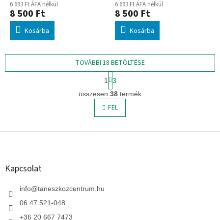
6 693 Ft ÁFA nélkül
6 693 Ft ÁFA nélkül
8 500 Ft
8 500 Ft
Kosárba
Kosárba
TOVÁBBI 18 BETÖLTÉSE
L
1
3
a
L
p
összesen
38
termék
i
o
s
FEL
z
t
á
s
a
L
i
r
á
á
b
n
l
Kapcsolat
y
é
í
c
info
@
taneszkozcentrum.hu
t
á
06 47 521-048
s
+36 20 667 7473