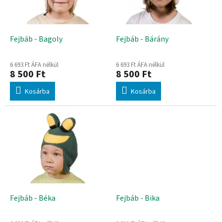
d
k
e
e
z
k
é
l
Fejbáb - Bagoly
Fejbáb - Bárány
s
i
e
s
6 693 Ft ÁFA nélkül
6 693 Ft ÁFA nélkül
t
8 500 Ft
8 500 Ft
á
Kosárba
Kosárba
j
a
Fejbáb - Béka
Fejbáb - Bika