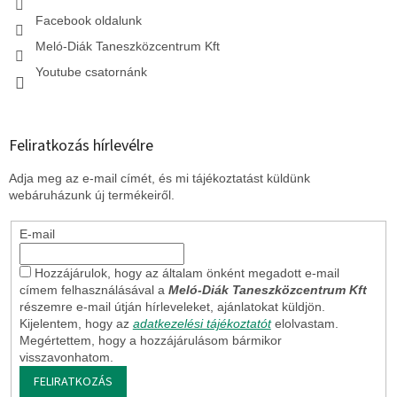
e
l
Facebook oldalunk
e
Meló-Diák Taneszközcentrum Kft
m
e
Youtube csatornánk
i
Feliratkozás hírlevélre
Adja meg az e-mail címét, és mi tájékoztatást küldünk
webáruházunk új termékeiről.
E-mail
Hozzájárulok, hogy az általam önként megadott e-mail
címem felhasználásával a
Meló-Diák Taneszközcentrum Kft
részemre e-mail útján hírleveleket, ajánlatokat küldjön.
Kijelentem, hogy az
adatkezelési tájékoztatót
elolvastam.
Megértettem, hogy a hozzájárulásom bármikor
visszavonhatom.
FELIRATKOZÁS