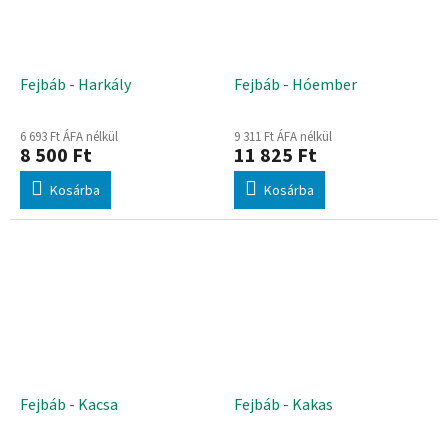
Fejbáb - Harkály
Fejbáb - Hóember
6 693 Ft ÁFA nélkül
9 311 Ft ÁFA nélkül
8 500 Ft
11 825 Ft
Kosárba
Kosárba
Fejbáb - Kacsa
Fejbáb - Kakas