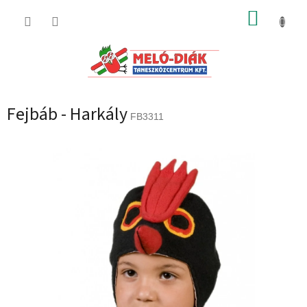
Ugrás
KOSÁR
a
fő
tartalomhoz
Fejbáb - Harkály
FB3311