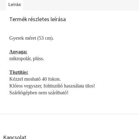
Leírás
Termék részletes leírása
Gyerek méret (53 cm).
Anyaga:
mikropolár, plüss.
Tisztítás:
Kézzel mosható 40 fokon.
Klóros vegyszer, folttisztító használata tilos!
Szárítógépben nem szárítható!
L
á
b
l
Kapcsolat