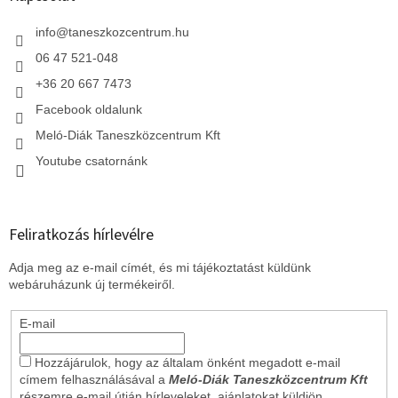
é
c
info
@
taneszkozcentrum.hu
06 47 521-048
+36 20 667 7473
Facebook oldalunk
Meló-Diák Taneszközcentrum Kft
Youtube csatornánk
Feliratkozás hírlevélre
Adja meg az e-mail címét, és mi tájékoztatást küldünk
webáruházunk új termékeiről.
E-mail
Hozzájárulok, hogy az általam önként megadott e-mail
címem felhasználásával a
Meló-Diák Taneszközcentrum Kft
részemre e-mail útján hírleveleket, ajánlatokat küldjön.