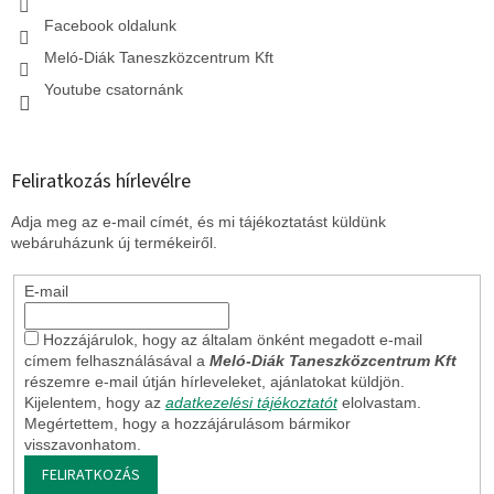
e
l
Facebook oldalunk
e
Meló-Diák Taneszközcentrum Kft
m
e
Youtube csatornánk
i
Feliratkozás hírlevélre
Adja meg az e-mail címét, és mi tájékoztatást küldünk
webáruházunk új termékeiről.
E-mail
Hozzájárulok, hogy az általam önként megadott e-mail
címem felhasználásával a
Meló-Diák Taneszközcentrum Kft
részemre e-mail útján hírleveleket, ajánlatokat küldjön.
Kijelentem, hogy az
adatkezelési tájékoztatót
elolvastam.
Megértettem, hogy a hozzájárulásom bármikor
visszavonhatom.
FELIRATKOZÁS