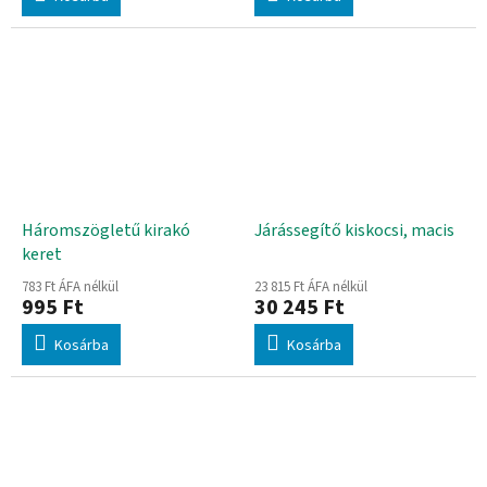
Háromszögletű kirakó
Járássegítő kiskocsi, macis
keret
783 Ft ÁFA nélkül
23 815 Ft ÁFA nélkül
995 Ft
30 245 Ft
Kosárba
Kosárba