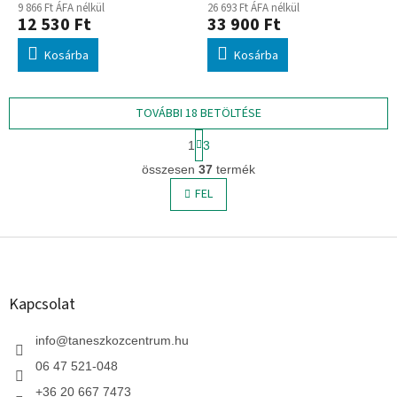
9 866 Ft ÁFA nélkül
26 693 Ft ÁFA nélkül
12 530 Ft
33 900 Ft
Kosárba
Kosárba
TOVÁBBI 18 BETÖLTÉSE
L
1
3
a
L
p
összesen
37
termék
i
o
s
FEL
z
t
á
s
a
L
i
r
á
á
b
n
l
Kapcsolat
y
é
í
c
info
@
taneszkozcentrum.hu
t
á
06 47 521-048
s
+36 20 667 7473