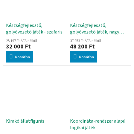
Készségfejlesztő,
Készségfejlesztő,
golyóvezető játék - szafaris
golyóvezető játék, nagy
méretű
25 197 Ft ÁFA nélkül
37 953 Ft ÁFA nélkül
32 000 Ft
48 200 Ft
Kosárba
Kosárba
Kirakó állatfigurás
Koordináta-rendszer alapú
logikai játék