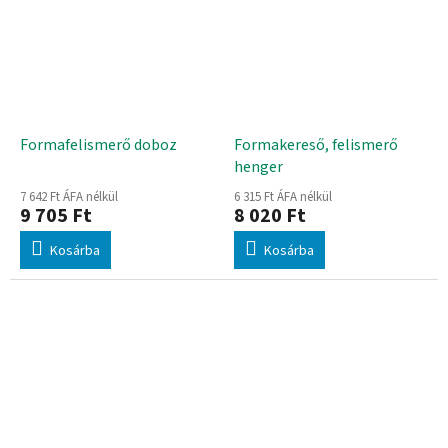
Formafelismerő doboz
Formakereső, felismerő
henger
7 642 Ft ÁFA nélkül
6 315 Ft ÁFA nélkül
9 705 Ft
8 020 Ft
Kosárba
Kosárba