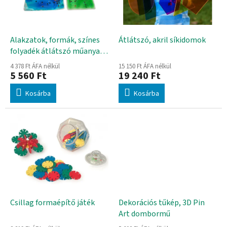
d
k
e
e
z
k
é
l
Alakzatok, formák, színes
Átlátszó, akril síkidomok
s
i
folyadék átlátszó műanyag
e
s
tasakban
4 378 Ft ÁFA nélkül
15 150 Ft ÁFA nélkül
t
5 560 Ft
19 240 Ft
á
Kosárba
Kosárba
j
a
Csillag formaépítő játék
Dekorációs tűkép, 3D Pin
Art dombormű