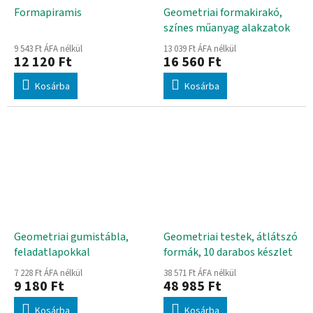
Formapiramis
Geometriai formakirakó,
színes műanyag alakzatok
9 543 Ft ÁFA nélkül
13 039 Ft ÁFA nélkül
12 120 Ft
16 560 Ft
Kosárba
Kosárba
Geometriai gumistábla,
Geometriai testek, átlátszó
feladatlapokkal
formák, 10 darabos készlet
7 228 Ft ÁFA nélkül
38 571 Ft ÁFA nélkül
9 180 Ft
48 985 Ft
Kosárba
Kosárba