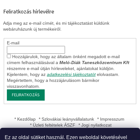
Feliratkozás hírlevélre
Adja meg az e-mail címét, és mi tájékoztatást küldünk
webáruházunk új termékeiről.
E-mail
Hozzájárulok, hogy az általam önként megadott e-mail
címem felhasználásával a
Meló-Diák Taneszközcentrum Kft
részemre e-mail útján hírleveleket, ajánlatokat küldjön.
Kijelentem, hogy az
adatkezelési tájékoztatót
elolvastam.
Megértettem, hogy a hozzájárulásom bármikor
visszavonhatom.
FELIRATKOZÁS
* Kezdőlap
* Szlovákiai leányvállalatunk
* Impresszum
* Üzleti feltételek ÁSZF
* Jogi nyilatkozat
Ez az oldal sütiket használ. Ezen weboldal követésével