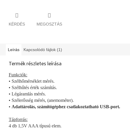
KÉRDÉS
MEGOSZTÁS
Leírás
Kapcsolódó fájlok (1)
Termék részletes leírása
Funkciók:
• Szélhőmérséklet mérés.
• Szélhűtés érték számítás.
• Légáramlás mérés.
• Szélerősség mérés, (anemométer).
•
Adattárolás, számítógéphez csatlakoztatható USB-port.
Tápforrás:
4 db 1,5V AAA típusú elem.