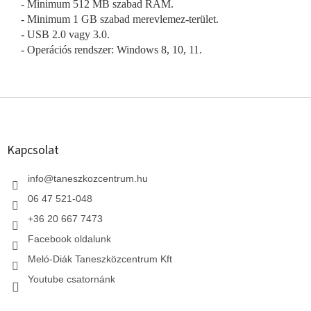
- Minimum 512 MB szabad RAM.
- Minimum 1 GB szabad merevlemez-terület.
- USB 2.0 vagy 3.0.
- Operációs rendszer: Windows 8, 10, 11.
L
á
b
l
Kapcsolat
é
c
info
@
taneszkozcentrum.hu
06 47 521-048
+36 20 667 7473
Facebook oldalunk
Meló-Diák Taneszközcentrum Kft
Youtube csatornánk