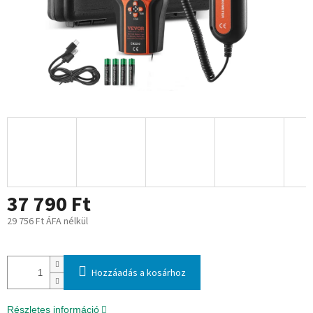
37 790 Ft
29 756 Ft ÁFA nélkül
Egységár:
Hozzáadás a kosárhoz
Részletes információ