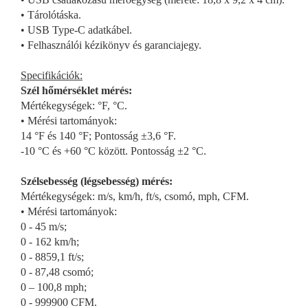
• Tárolótáska.
• USB Type-C adatkábel.
• Felhasználói kézikönyv és garanciajegy.
Specifikációk:
Szél hőmérséklet mérés:
Mértékegységek: °F, °C.
• Mérési tartományok:
14 °F és 140 °F; Pontosság ±3,6 °F.
-10 °C és +60 °C között. Pontosság ±2 °C.
Szélsebesség (légsebesség) mérés:
Mértékegységek: m/s, km/h, ft/s, csomó, mph, CFM.
• Mérési tartományok:
0 - 45 m/s;
0 - 162 km/h;
0 - 8859,1 ft/s;
0 - 87,48 csomó;
0 – 100,8 mph;
0 - 999900 CFM.