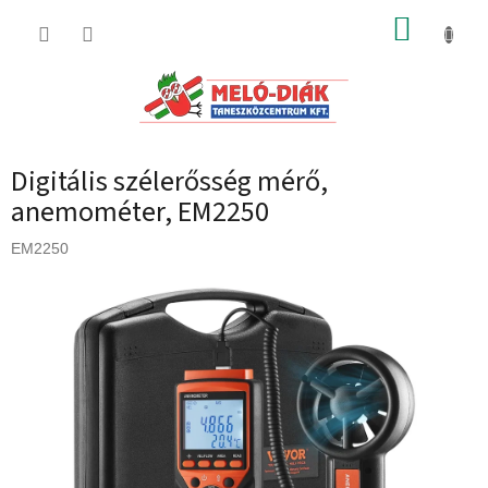
Ugrás
KOSÁR
a
fő
tartalomhoz
Digitális szélerősség mérő,
anemométer, EM2250
EM2250