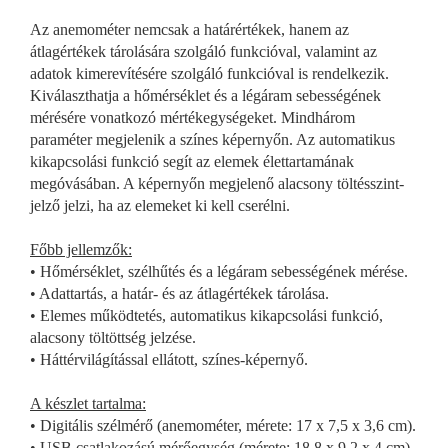
Az anemométer nemcsak a határértékek, hanem az
átlagértékek tárolására szolgáló funkcióval, valamint az
adatok kimerevítésére szolgáló funkcióval is rendelkezik.
Kiválaszthatja a hőmérséklet és a légáram sebességének
mérésére vonatkozó mértékegységeket. Mindhárom
paraméter megjelenik a színes képernyőn. Az automatikus
kikapcsolási funkció segít az elemek élettartamának
megóvásában. A képernyőn megjelenő alacsony töltésszint-
jelző jelzi, ha az elemeket ki kell cserélni.
Főbb jellemzők:
• Hőmérséklet, szélhűtés és a légáram sebességének mérése.
• Adattartás, a határ- és az átlagértékek tárolása.
• Elemes működtetés, automatikus kikapcsolási funkció,
alacsony töltöttség jelzése.
• Háttérvilágítással ellátott, színes-képernyő.
A készlet tartalma:
• Digitális szélmérő (anemométer, mérete: 17 x 7,5 x 3,6 cm).
• USB csatlakozású mérőegység (mérete: 18,8 x 9,2 x 4 cm).