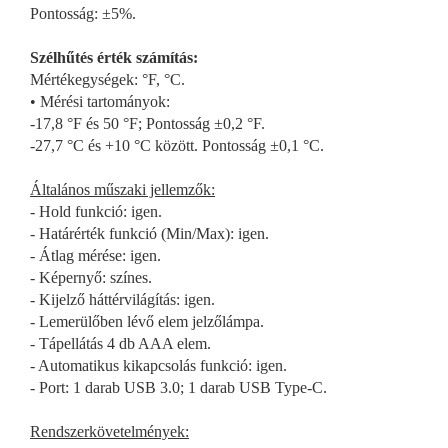
Pontosság: ±5%.
Szélhűtés érték számítás:
Mértékegységek: °F, °C.
• Mérési tartományok:
-17,8 °F és 50 °F; Pontosság ±0,2 °F.
-27,7 °C és +10 °C között. Pontosság ±0,1 °C.
Általános műszaki jellemzők:
- Hold funkció: igen.
- Határérték funkció (Min/Max): igen.
- Átlag mérése: igen.
- Képernyő: színes.
- Kijelző háttérvilágítás: igen.
- Lemerülőben lévő elem jelzőlámpa.
- Tápellátás 4 db AAA elem.
- Automatikus kikapcsolás funkció: igen.
- Port: 1 darab USB 3.0; 1 darab USB Type-C.
Rendszerkövetelmények: