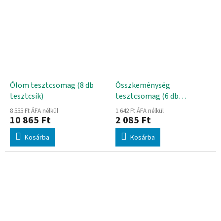
Ólom tesztcsomag (8 db
Összkeménység
tesztcsík)
tesztcsomag (6 db
tesztcsík)
8 555 Ft ÁFA nélkül
1 642 Ft ÁFA nélkül
10 865 Ft
2 085 Ft
Kosárba
Kosárba