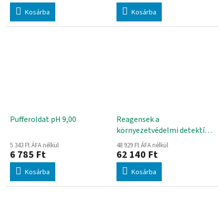
Kosárba
Kosárba
Pufferoldat pH 9,00
Reagensek a
környezetvédelmi detektív
kofferhez
5 343 Ft ÁFA nélkül
48 929 Ft ÁFA nélkül
6 785 Ft
62 140 Ft
Kosárba
Kosárba