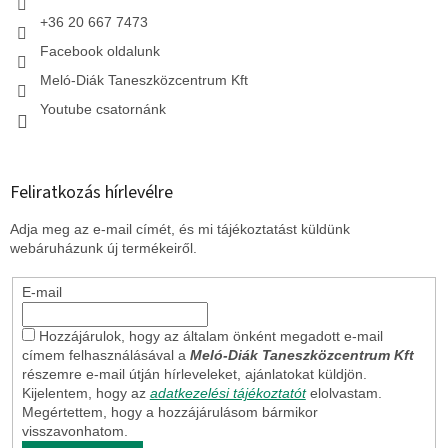
s
+36 20 667 7473
e
l
Facebook oldalunk
e
Meló-Diák Taneszközcentrum Kft
m
e
Youtube csatornánk
i
Feliratkozás hírlevélre
Adja meg az e-mail címét, és mi tájékoztatást küldünk
webáruházunk új termékeiről.
E-mail
Hozzájárulok, hogy az általam önként megadott e-mail
címem felhasználásával a
Meló-Diák Taneszközcentrum Kft
részemre e-mail útján hírleveleket, ajánlatokat küldjön.
Kijelentem, hogy az
adatkezelési tájékoztatót
elolvastam.
Megértettem, hogy a hozzájárulásom bármikor
visszavonhatom.