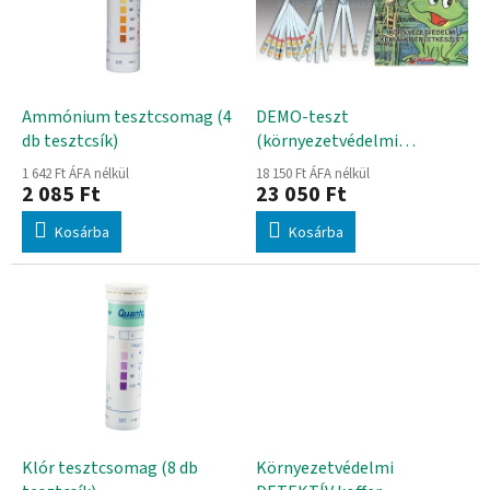
n
é
d
k
e
e
z
k
é
l
Ammónium tesztcsomag (4
DEMO-teszt
s
i
db tesztcsík)
(környezetvédelmi
e
s
tesztcsomag)
1 642 Ft ÁFA nélkül
18 150 Ft ÁFA nélkül
t
2 085 Ft
23 050 Ft
á
Kosárba
Kosárba
j
a
Klór tesztcsomag (8 db
Környezetvédelmi