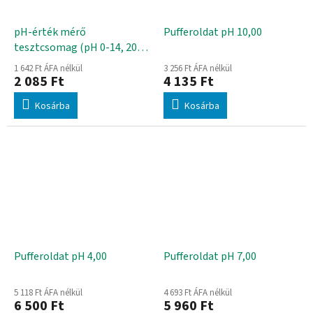
pH-érték mérő
Pufferoldat pH 10,00
tesztcsomag (pH 0-14, 20
db tesztcsík)
1 642 Ft ÁFA nélkül
3 256 Ft ÁFA nélkül
2 085 Ft
4 135 Ft
Kosárba
Kosárba
Pufferoldat pH 4,00
Pufferoldat pH 7,00
5 118 Ft ÁFA nélkül
4 693 Ft ÁFA nélkül
6 500 Ft
5 960 Ft