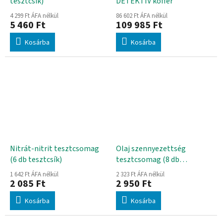
tesztcsík)
DETEKTÍV koffer
4 299 Ft ÁFA nélkül
86 602 Ft ÁFA nélkül
5 460 Ft
109 985 Ft
Kosárba
Kosárba
Nitrát-nitrit tesztcsomag
Olaj szennyezettség
(6 db tesztcsík)
tesztcsomag (8 db
tesztcsík)
1 642 Ft ÁFA nélkül
2 323 Ft ÁFA nélkül
2 085 Ft
2 950 Ft
Kosárba
Kosárba