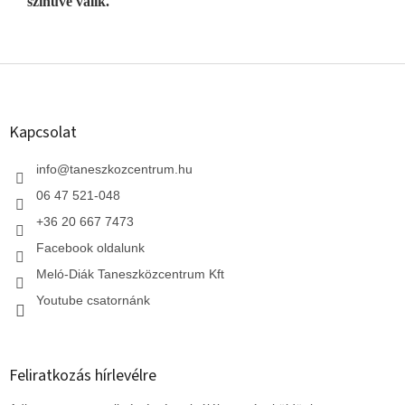
színűvé válik.
L
á
b
l
Kapcsolat
é
c
info
@
taneszkozcentrum.hu
06 47 521-048
+36 20 667 7473
Facebook oldalunk
Meló-Diák Taneszközcentrum Kft
Youtube csatornánk
Feliratkozás hírlevélre