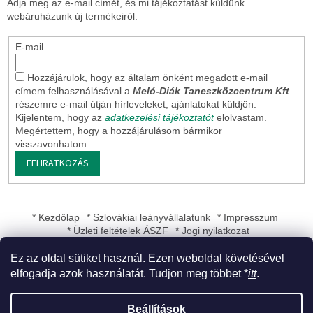
Adja meg az e-mail címét, és mi tájékoztatást küldünk
webáruházunk új termékeiről.
E-mail
Hozzájárulok, hogy az általam önként megadott e-mail
címem felhasználásával a
Meló-Diák Taneszközcentrum Kft
részemre e-mail útján hírleveleket, ajánlatokat küldjön.
Kijelentem, hogy az
adatkezelési tájékoztatót
elolvastam.
Megértettem, hogy a hozzájárulásom bármikor
visszavonhatom.
FELIRATKOZÁS
* Kezdőlap
* Szlovákiai leányvállalatunk
* Impresszum
* Üzleti feltételek ÁSZF
* Jogi nyilatkozat
Ez az oldal sütiket használ. Ezen weboldal követésével
elfogadja azok használatát. Tudjon meg többet *
itt
.
Shoptet készítette
Beállítások