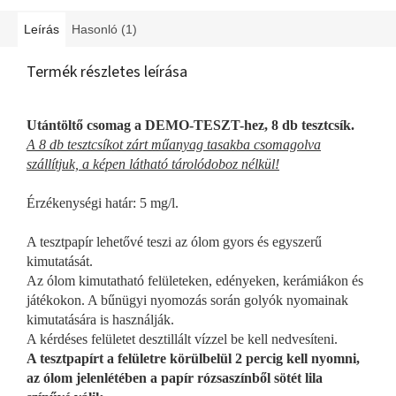
Leírás
Hasonló (1)
Termék részletes leírása
Utántöltő csomag a DEMO-TESZT-hez, 8 db tesztcsík.
A 8 db tesztcsíkot zárt műanyag tasakba csomagolva
szállítjuk, a képen látható tárolódoboz nélkül!
Érzékenységi határ: 5 mg/l.
A tesztpapír lehetővé teszi az ólom gyors és egyszerű
kimutatását.
Az ólom kimutatható felületeken, edényeken, kerámiákon és
játékokon. A bűnügyi nyomozás során golyók nyomainak
kimutatására is használják.
A kérdéses felületet desztillált vízzel be kell nedvesíteni.
A tesztpapírt a felületre körülbelül 2 percig kell nyomni,
az ólom jelenlétében a papír rózsaszínből sötét lila