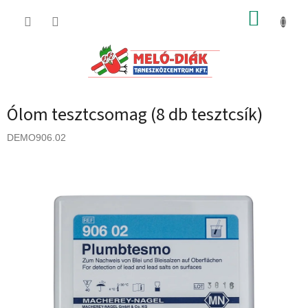
Ugrás
KOSÁR
a
fő
tartalomhoz
Ólom tesztcsomag (8 db tesztcsík)
DEMO906.02