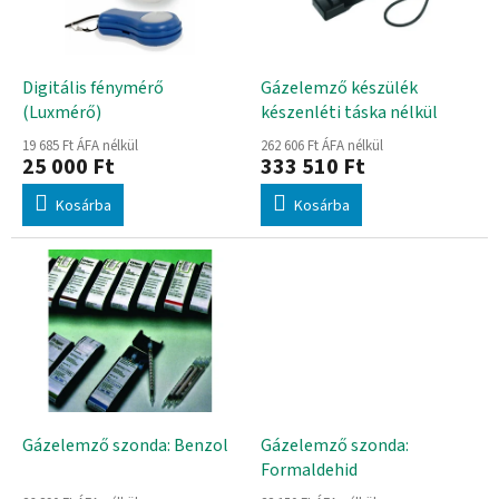
d
k
e
e
z
k
é
l
Digitális fénymérő
Gázelemző készülék
s
i
(Luxmérő)
készenléti táska nélkül
e
s
19 685 Ft ÁFA nélkül
262 606 Ft ÁFA nélkül
t
25 000 Ft
333 510 Ft
á
Kosárba
Kosárba
j
a
Gázelemző szonda: Benzol
Gázelemző szonda:
Formaldehid