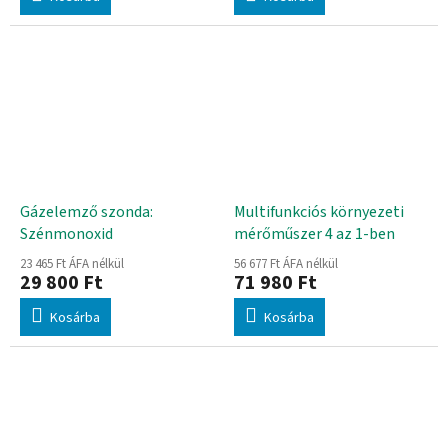
Gázelemző szonda:
Multifunkciós környezeti
Szénmonoxid
mérőműszer 4 az 1-ben
23 465 Ft ÁFA nélkül
56 677 Ft ÁFA nélkül
29 800 Ft
71 980 Ft
Kosárba
Kosárba