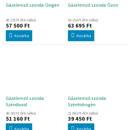
Gázelemző szonda: Oxigén
Gázelemző szonda: Ózon
45 276 Ft ÁFA nélkül
50 154 Ft ÁFA nélkül
57 500 Ft
63 695 Ft
Kosárba
Kosárba
Gázelemző szonda:
Gázelemző szonda:
Széndioxid
Szénhidrogén
40 283 Ft ÁFA nélkül
31 063 Ft ÁFA nélkül
51 160 Ft
39 450 Ft
Kosárba
Kosárba