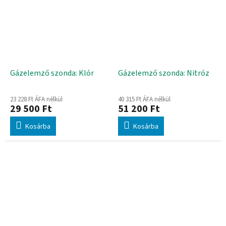
Gázelemző szonda: Klór
Gázelemző szonda: Nitróz
23 228 Ft ÁFA nélkül
40 315 Ft ÁFA nélkül
29 500 Ft
51 200 Ft
Kosárba
Kosárba