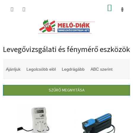
Ugrás
KOSÁR
a
fő
tartalomhoz
Levegővizsgálati és fénymérő eszközök
T
e
Ajánljuk
Legolcsóbb elöl
Legdrágább
ABC szerint
r
m
é
SZŰRŐ MEGNYITÁSA
k
e
T
k
e
r
r
e
m
n
é