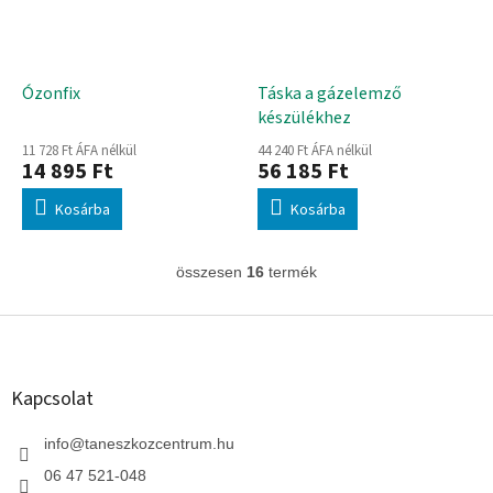
Ózonfix
Táska a gázelemző
készülékhez
11 728 Ft ÁFA nélkül
44 240 Ft ÁFA nélkül
14 895 Ft
56 185 Ft
Kosárba
Kosárba
összesen
16
termék
L
i
s
L
t
á
a
b
i
l
Kapcsolat
r
é
á
c
info
@
taneszkozcentrum.hu
n
y
06 47 521-048
í