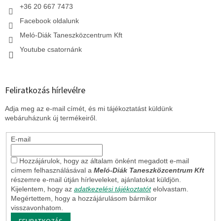
t
+36 20 667 7473
á
Facebook oldalunk
s
e
Meló-Diák Taneszközcentrum Kft
l
Youtube csatornánk
e
m
e
i
Feliratkozás hírlevélre
Adja meg az e-mail címét, és mi tájékoztatást küldünk
webáruházunk új termékeiről.
E-mail
Hozzájárulok, hogy az általam önként megadott e-mail
címem felhasználásával a
Meló-Diák Taneszközcentrum Kft
részemre e-mail útján hírleveleket, ajánlatokat küldjön.
Kijelentem, hogy az
adatkezelési tájékoztatót
elolvastam.
Megértettem, hogy a hozzájárulásom bármikor
visszavonhatom.