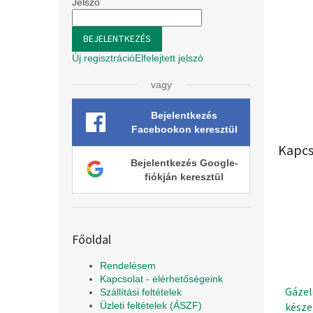
l
Jelszó
BEJELENTKEZÉS
Új regisztráció
Elfelejtett jelszó
vagy
Bejelentkezés
Facebookon keresztül
Kapcs
Bejelentkezés Google-
fiókján keresztül
Főoldal
Rendelésem
Kapcsolat - elérhetőségeink
Gázel
Szállítási feltételek
késze
Üzleti feltételek (ÁSZF)