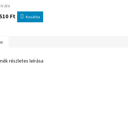
 Ft ÁFA
510 Ft
Kosárba
ás
mék részletes leírása