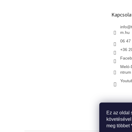
l
é
Kapcsola
c
info
@
m.hu
06 47
+36 2
Faceb
Meló-
ntrum 
Youtu
Ez az oldal 
* Kezdőlap
*
követésével
meg többet 