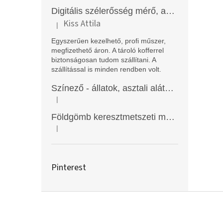
Digitális szélerősség mérő, anemométer, EM2250
Kiss Attila
|
A termék értékelése 5-ből 5 csillag.
Egyszerűen kezelhető, profi műszer,
megfizethető áron. A tároló kofferrel
biztonságosan tudom szállítani. A
szállítással is minden rendben volt.
Színező - állatok, asztali alátét, Funny Mat
|
A termék értékelése 5-ből 5 csillag.
Földgömb keresztmetszeti modell
|
A termék értékelése 5-ből 5 csillag.
Pinterest
L
á
b