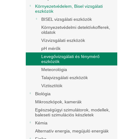
Környezetvédelem, Bisel vizsgálati
eszközök
BISEL vizsgálati eszközök
Környezetvédelmi detektívkofferek,
oldatok
Vízvizsgálati eszközök
pH mérők
Levegővizsgálati és fénymérő
eszközök
Meteorológia
Talajvizsgálati eszközök
Víztisztítók
Biológia
Mikroszkópok, kamerák
Egészségügyi szimulátorok, modellek,
baleseti szimulációs készletek
Kémia
Alternatív energia, megújuló energiák