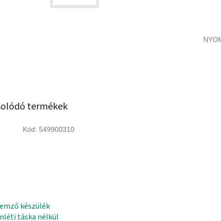
NYO
olódó termékek
Kód:
549900310
emző készülék
nléti táska nélkül