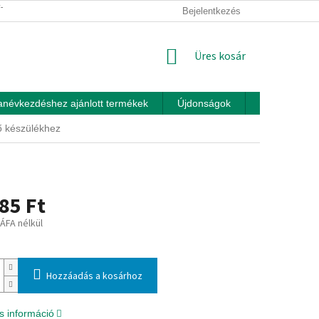
ÍTÁSI FELTÉTELEK
ÜZLETI FELTÉTELEK (ÁSZF)
Bejelentkezés
ADATKEZEL
KOSÁR
Üres kosár
anévkezdéshez ajánlott termékek
Újdonságok
Játékok otth
 készülékhez
85 Ft
 ÁFA nélkül
:
Hozzáadás a kosárhoz
s információ