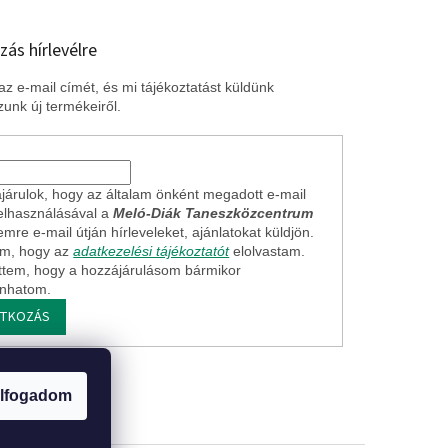
zás hírlevélre
z e-mail címét, és mi tájékoztatást küldünk
unk új termékeiről.
járulok, hogy az általam önként megadott e-mail
elhasználásával a
Meló-Diák Taneszközcentrum
mre e-mail útján hírleveleket, ajánlatokat küldjön.
em, hogy az
adatkezelési tájékoztatót
elolvastam.
ttem, hogy a hozzájárulásom bármikor
onhatom.
ATKOZÁS
ogi nyilatkozat
lfogadom