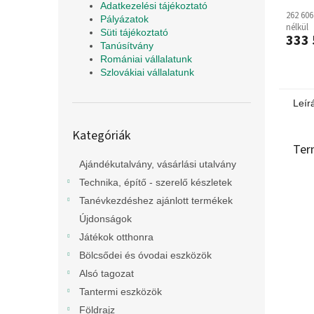
Adatkezelési tájékoztató
262 606
Pályázatok
nélkül
Süti tájékoztató
333 
Tanúsítvány
Romániai vállalatunk
Szlovákiai vállalatunk
Leír
Kategóriák
Kategóriák
átugrása
Ter
Ajándékutalvány, vásárlási utalvány
Technika, építő - szerelő készletek
Tanévkezdéshez ajánlott termékek
Újdonságok
Játékok otthonra
Bölcsődei és óvodai eszközök
Alsó tagozat
Tantermi eszközök
Földrajz