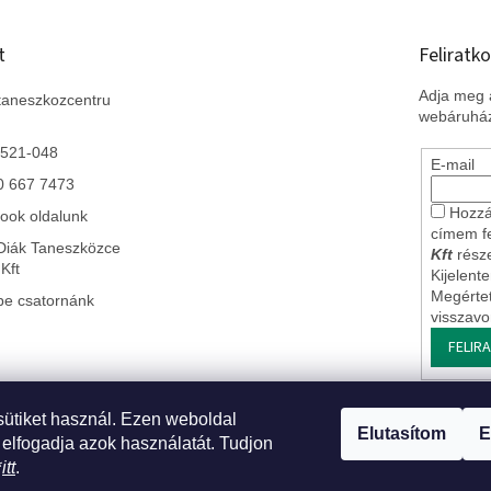
t
Feliratko
Adja meg a
taneszkozcentru
webáruház
 521-048
E-mail
0 667 7473
Hozzá
ook oldalunk
címem f
Diák Taneszközce
Kft
része
Kft
Kijelent
Megérte
be csatornánk
visszav
FELIR
sütiket használ. Ezen weboldal
 Szlovákiai leányvállalatunk
* Impresszum
* Üzleti feltételek ÁSZF
* J
Elutasítom
E
 elfogadja azok használatát. Tudjon
*
itt
.