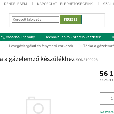
RENDELÉSEM
KAPCSOLAT - ELÉRHETŐSÉGEINK
SZÁLL
KERESÉS
ny, vásárlási utalvány
Technika, építő - szerelő készletek
T
Levegővizsgálati és fénymérő eszközök
Táska a gázelemző
a a gázelemző készülékhez
SON8100228
56 1
44 240 Ft
Egységár
Részlete