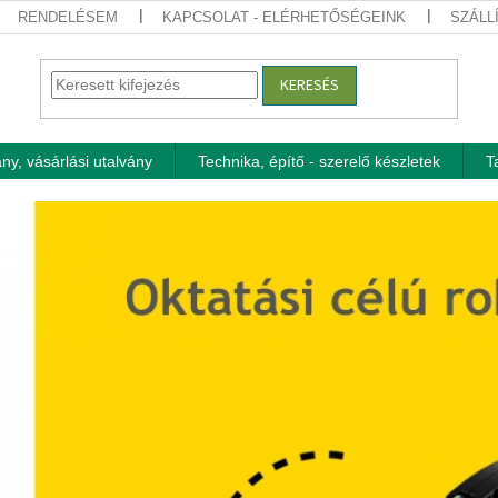
RENDELÉSEM
KAPCSOLAT - ELÉRHETŐSÉGEINK
SZÁLL
KERESÉS
ny, vásárlási utalvány
Technika, építő - szerelő készletek
T