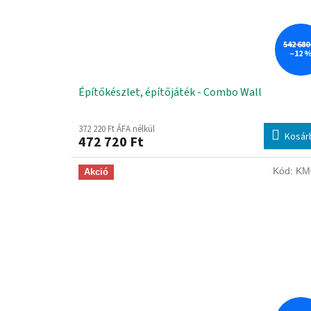
542 680
–12 
Építőkészlet, építőjáték - Combo Wall
372 220 Ft ÁFA nélkül
Kosár
472 720 Ft
Kód:
KM
Akció