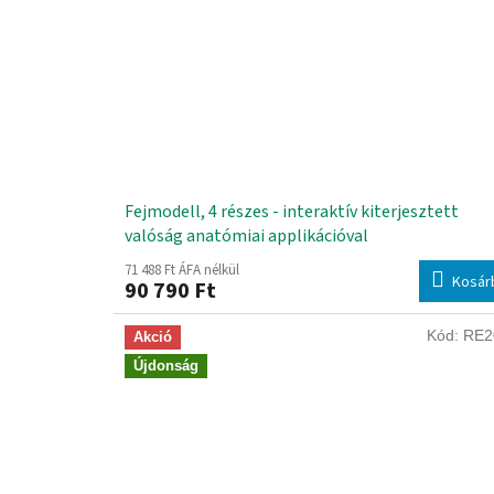
Fejmodell, 4 részes - interaktív kiterjesztett
valóság anatómiai applikációval
71 488 Ft ÁFA nélkül
Kosár
90 790 Ft
Kód:
RE2
Akció
Újdonság