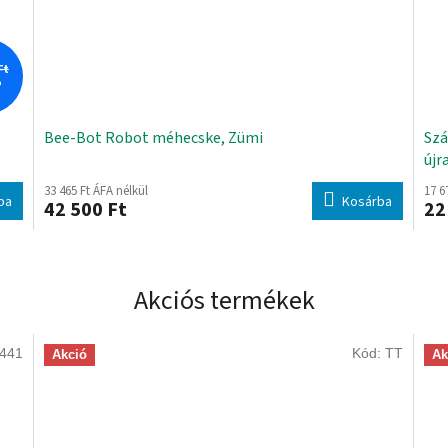
Ft
%
Bee-Bot Robot méhecske, Zümi
Szá
újr
33 465 Ft ÁFA nélkül
17 6
ba
Kosárba
42 500 Ft
22
Akciós termékek
441
Kód:
TT
Akció
Ak