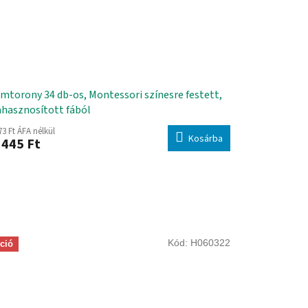
mtorony 34 db-os, Montessori színesre festett,
ahasznosított fából
73 Ft ÁFA nélkül
Kosárba
 445 Ft
Kód:
H060322
ció