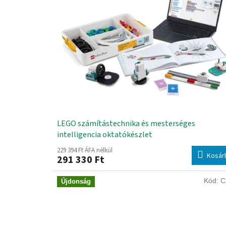
u
h
á
z
á
b
a
n
.
LEGO számítástechnika és mesterséges
intelligencia oktatókészlet
229 394 Ft ÁFA nélkül
Kosár
291 330 Ft
Kód:
C
Újdonság