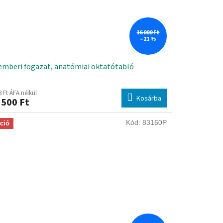
16 000 Ft
–21 %
emberi fogazat, anatómiai oktatótabló
3 Ft ÁFA nélkül
Kosárba
 500 Ft
Kód:
83160P
ció