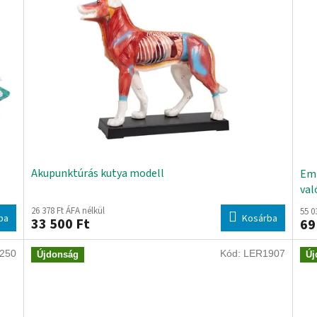
Akupunktúrás kutya modell
Emb
val
26 378 Ft ÁFA nélkül
55 0
ba
Kosárba
33 500 Ft
69
250
Kód:
LER1907
Újdonság
Új