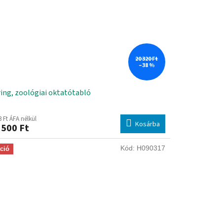
20 320 Ft
–38 %
ing, zoológiai oktatótabló
3 Ft ÁFA nélkül
Kosárba
 500 Ft
Kód:
H090317
ció