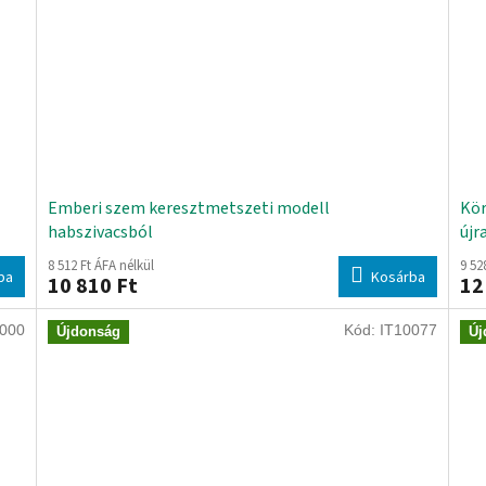
Emberi szem keresztmetszeti modell
Kör
habszivacsból
újr
8 512 Ft ÁFA nélkül
9 52
ba
Kosárba
10 810 Ft
12
000
Kód:
IT10077
Újdonság
Új