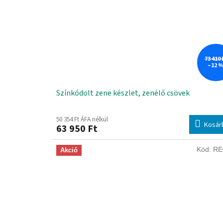
73 410 
–12 
Színkódolt zene készlet, zenélő csövek
50 354 Ft ÁFA nélkül
Kosár
63 950 Ft
Kód:
RE
Akció