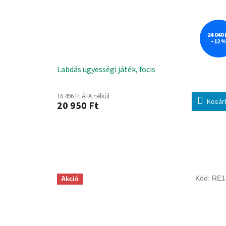
24 040 
–12 
Labdás ügyességi játék, focis
16 496 Ft ÁFA nélkül
Kosár
20 950 Ft
Kód:
RE1
Akció