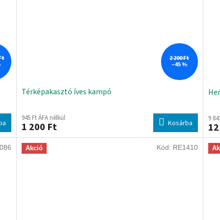
Ft
2 200 Ft
%
–45 %
Térképakasztó íves kampó
Her
945 Ft ÁFA nélkül
9 84
ba
Kosárba
1 200 Ft
12
086
Kód:
RE1410
Akció
Ak