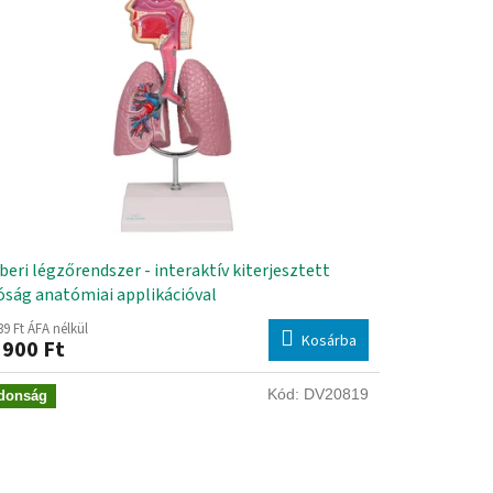
eri légzőrendszer - interaktív kiterjesztett
óság anatómiai applikációval
39 Ft ÁFA nélkül
Kosárba
 900 Ft
Kód:
DV20819
donság