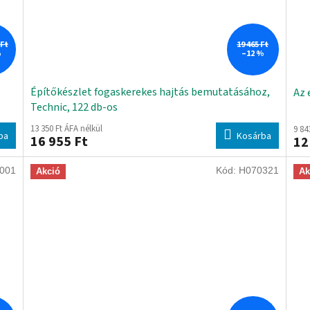
 Ft
19 465 Ft
%
–12 %
Építőkészlet fogaskerekes hajtás bemutatásához,
Az 
Technic, 122 db-os
13 350 Ft ÁFA nélkül
9 84
ba
Kosárba
16 955 Ft
12
001
Kód:
H070321
Akció
Ak