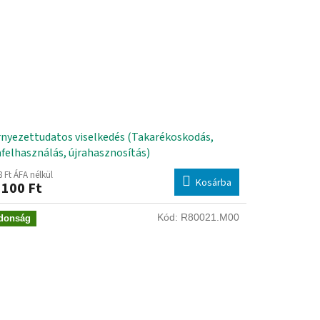
nyezettudatos viselkedés (Takarékoskodás,
afelhasználás, újrahasznosítás)
8 Ft ÁFA nélkül
Kosárba
 100 Ft
Kód:
R80021.M00
donság