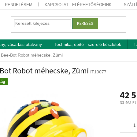
RENDELÉSEM
KAPCSOLAT - ELÉRHETŐSÉGEINK
SZÁLL
KERESÉS
ny, vásárlási utalvány
Technika, építő - szerelő készletek
T
Bee-Bot Robot méhecske, Zümi
Bot Robot méhecske, Zümi
IT10077
ság
42 5
33 465 Ft
Egységár