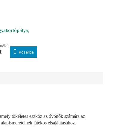
gyakorlópálya,
 nélkül
t
Kosárba
 amely tökéletes eszköz az óvónők számára az
alapismereteinek játékos elsajátításához.