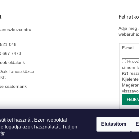
t
Feliratko
Adja meg a
taneszkozcentru
webáruház
 521-048
E-mail
0 667 7473
Hozzá
ook oldalunk
címem f
Diák Taneszközce
Kft
része
Kft
Kijelent
Megérte
be csatornánk
visszav
FELIR
sütiket használ. Ezen weboldal
 Szlovákiai leányvállalatunk
* Impresszum
* Üzleti feltételek ÁSZF
* J
Elutasítom
E
 elfogadja azok használatát. Tudjon
*
itt
.