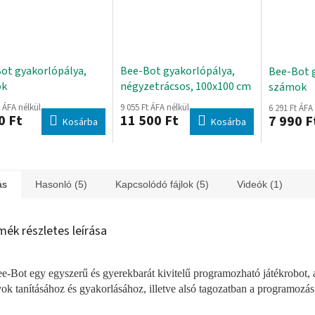
ot gyakorlópálya,
Bee-Bot gyakorlópálya,
Bee-Bot 
ok
négyzetrácsos, 100x100 cm
számok
t ÁFA nélkül
9 055 Ft ÁFA nélkül
6 291 Ft ÁFA
0 Ft
11 500 Ft
7 990 F
Kosárba
Kosárba
ás
Hasonló (5)
Kapcsolódó fájlok (5)
Videók (1)
mék részletes leírása
e-Bot egy egyszerű és gyerekbarát kivitelű programozható játékrobot,
yok tanításához és gyakorlásához, illetve alsó tagozatban a programozás 