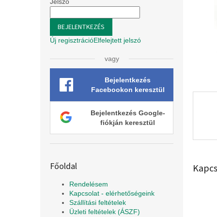
l
Jelszó
BEJELENTKEZÉS
Új regisztráció
Elfelejtett jelszó
vagy
Bejelentkezés
Facebookon keresztül
Bejelentkezés Google-
fiókján keresztül
Főoldal
Kapcs
Rendelésem
Kapcsolat - elérhetőségeink
Szállítási feltételek
Üzleti feltételek (ÁSZF)