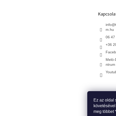
l
é
Kapcsola
c
info
@
m.hu
06 47
+36 2
Faceb
Meló-
ntrum 
Youtu
Ez az oldal 
* Kezdőlap
*
követésével
meg többet 