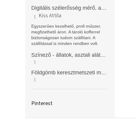
Digitális szélerősség mérő, anemométer, EM2250
Kiss Attila
|
A termék értékelése 5-ből 5 csillag.
Egyszerűen kezelhető, profi műszer,
megfizethető áron. A tároló kofferrel
biztonságosan tudom szállítani. A
szállítással is minden rendben volt.
Színező - állatok, asztali alátét, Funny Mat
|
A termék értékelése 5-ből 5 csillag.
Földgömb keresztmetszeti modell
|
A termék értékelése 5-ből 5 csillag.
Pinterest
L
á
b