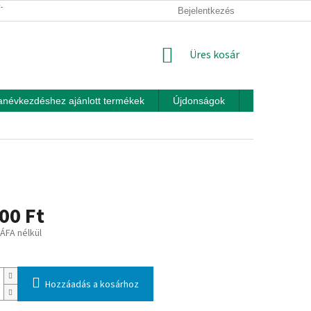
ÍTÁSI FELTÉTELEK
ÜZLETI FELTÉTELEK (ÁSZF)
Bejelentkezés
ADATKEZEL
KOSÁR
Üres kosár
anévkezdéshez ajánlott termékek
Újdonságok
Játékok otth
00 Ft
 ÁFA nélkül
:
Hozzáadás a kosárhoz