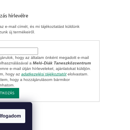
zás hírlevélre
z e-mail címét, és mi tájékoztatást küldünk
unk új termékeiről.
járulok, hogy az általam önként megadott e-mail
elhasználásával a
Meló-Diák Taneszközcentrum
mre e-mail útján hírleveleket, ajánlatokat küldjön.
em, hogy az
adatkezelési tájékoztatót
elolvastam.
ttem, hogy a hozzájárulásom bármikor
onhatom.
ATKOZÁS
ogi nyilatkozat
lfogadom