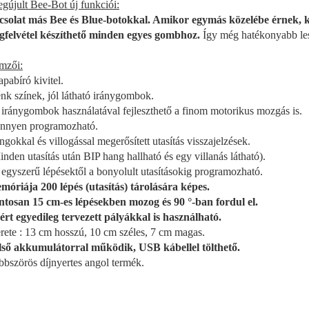
gújult Bee-Bot új funkciói:
solat más Bee és Blue-botokkal. Amikor egymás közelébe érnek,
felvétel készíthető minden egyes gombhoz.
Így még hatékonyabb les
emzői:
apabíró kivitel.
énk színek, jól látható iránygombok.
 iránygombok használatával fejleszthető a finom motorikus mozgás is.
nnyen programozható.
ngokkal és villogással megerősített utasítás visszajelzések.
den utasítás után BIP hang hallható és egy villanás látható).
 egyszerű lépésektől a bonyolult utasításokig programozható.
móriája 200 lépés (utasítás) tárolására képes.
ntosan 15 cm-es lépésekben mozog és 90 °-ban fordul el.
t egyedileg tervezett pályákkal is használható.
rete : 13 cm hosszú, 10 cm széles, 7 cm magas.
lső akkumulátorral működik, USB kábellel tölthető.
bbszörös díjnyertes angol termék.