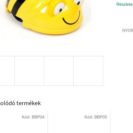
Részlete
NYO
olódó termékek
Kód:
BBP04
Kód:
BBP05