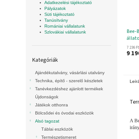
Adatkezelési tájékoztató
Pályázatok
Süti tájékoztató
Tanúsítvány
Romániai vállalatunk
Bee-B
Szlovákiai vállalatunk
állat
7 236 F
9 19
Kategóriák
Kategóriák
átugrása
Ajándékutalvány, vásárlási utalvány
Technika, építő - szerelő készletek
Leír
Tanévkezdéshez ajánlott termékek
Újdonságok
Ter
Játékok otthonra
Bölcsődei és óvodai eszközök
A Be
Alsó tagozat
irán
Táblai eszközök
Természetismeret