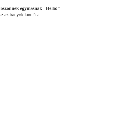
 köszönnek egymásnak "Helló!"
z az irányok tanulása.