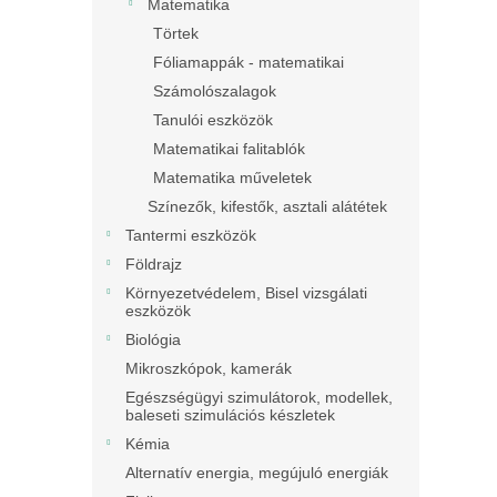
Matematika
Törtek
Fóliamappák - matematikai
Számolószalagok
Tanulói eszközök
Matematikai falitablók
Matematika műveletek
Színezők, kifestők, asztali alátétek
Tantermi eszközök
Földrajz
Környezetvédelem, Bisel vizsgálati
eszközök
Biológia
Mikroszkópok, kamerák
Egészségügyi szimulátorok, modellek,
baleseti szimulációs készletek
Kémia
Alternatív energia, megújuló energiák