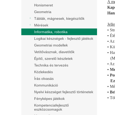
A me
Honismeret
Kapc
Geometria
Hang
Táblák, mágnesek, kiegészítők
Jell
Mérések
• Str
Informatika, robotika
• Él
Logikai készségek - fejlesztő játékok
• Az
Geometriai modellek
• Kö
Vetítővásznak, diavetítők
• Ha
(Min
Építő, szerelő készletek
• Az
Technika és tervezés
• Me
Közlekedés
• Po
Írás olvasás
Ezér
Kommunikáció
• Mé
• Be
Nyelvi készséget fejlesztő történetek
• Tö
Fényképes játékok
Kompetenciafejlesztő
eszközcsomagok