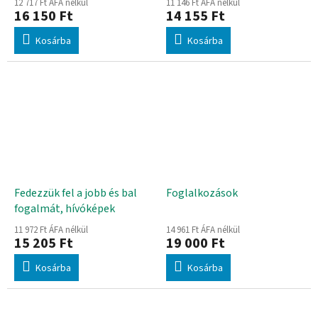
12 717 Ft ÁFA nélkül
11 146 Ft ÁFA nélkül
16 150 Ft
14 155 Ft
Kosárba
Kosárba
Fedezzük fel a jobb és bal
Foglalkozások
fogalmát, hívóképek
11 972 Ft ÁFA nélkül
14 961 Ft ÁFA nélkül
15 205 Ft
19 000 Ft
Kosárba
Kosárba