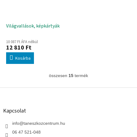
Világvallások, képkártyák
10 087 Ft ÁFA nélkül
12 810 Ft
Kosárba
összesen
15
termék
L
i
s
L
t
á
a
b
i
l
Kapcsolat
r
é
á
c
info
@
taneszkozcentrum.hu
n
y
06 47 521-048
í