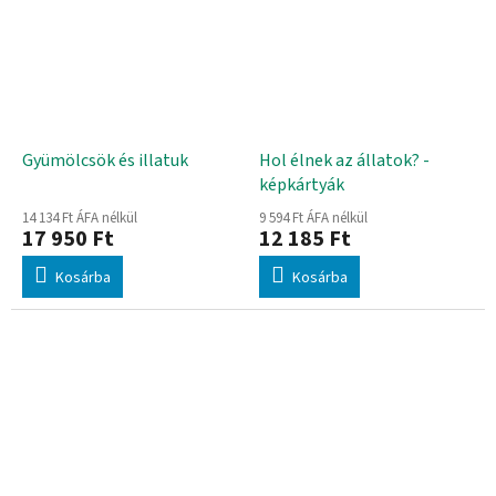
Gyümölcsök és illatuk
Hol élnek az állatok? -
képkártyák
14 134 Ft ÁFA nélkül
9 594 Ft ÁFA nélkül
17 950 Ft
12 185 Ft
Kosárba
Kosárba