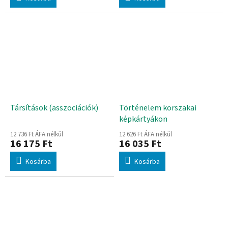
Társítások (asszociációk)
Történelem korszakai
képkártyákon
12 736 Ft ÁFA nélkül
12 626 Ft ÁFA nélkül
16 175 Ft
16 035 Ft
Kosárba
Kosárba