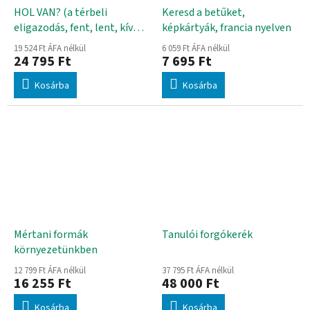
HOL VAN? (a térbeli
Keresd a betűket,
eligazodás, fent, lent, kívül,
képkártyák, francia nyelven
belül)
19 524 Ft ÁFA nélkül
6 059 Ft ÁFA nélkül
24 795 Ft
7 695 Ft
Kosárba
Kosárba
Mértani formák
Tanulói forgókerék
környezetünkben
12 799 Ft ÁFA nélkül
37 795 Ft ÁFA nélkül
16 255 Ft
48 000 Ft
Kosárba
Kosárba