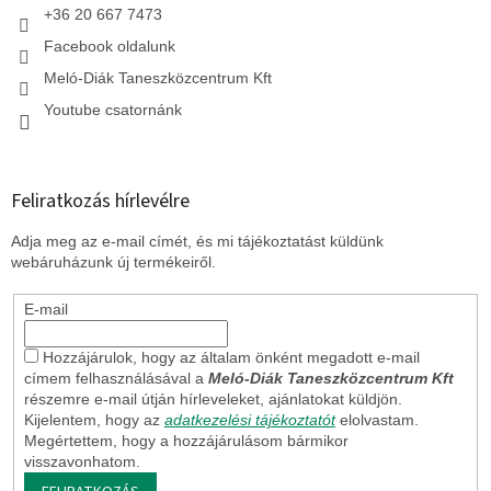
t
+36 20 667 7473
á
Facebook oldalunk
s
e
Meló-Diák Taneszközcentrum Kft
l
Youtube csatornánk
e
m
e
i
Feliratkozás hírlevélre
Adja meg az e-mail címét, és mi tájékoztatást küldünk
webáruházunk új termékeiről.
E-mail
Hozzájárulok, hogy az általam önként megadott e-mail
címem felhasználásával a
Meló-Diák Taneszközcentrum Kft
részemre e-mail útján hírleveleket, ajánlatokat küldjön.
Kijelentem, hogy az
adatkezelési tájékoztatót
elolvastam.
Megértettem, hogy a hozzájárulásom bármikor
visszavonhatom.