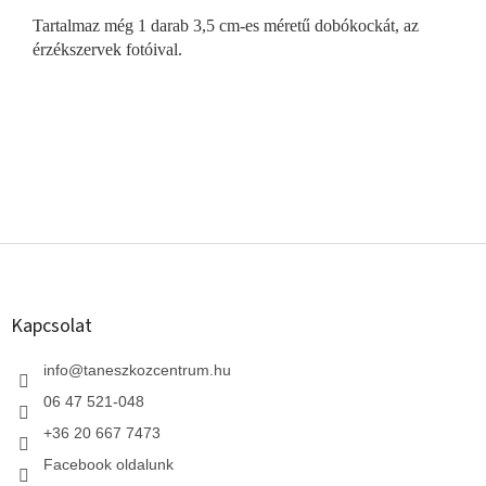
Tartalmaz még 1 darab 3,5 cm-es méretű dobókockát, az
érzékszervek fotóival.
L
á
b
l
Kapcsolat
é
c
info
@
taneszkozcentrum.hu
06 47 521-048
+36 20 667 7473
Facebook oldalunk