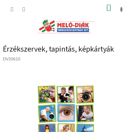
Ugrás
KOSÁR
a
fő
tartalomhoz
Érzékszervek, tapintás, képkártyák
DV20610