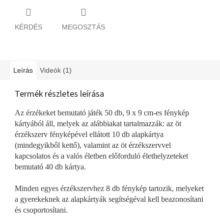
KÉRDÉS
MEGOSZTÁS
Leírás
Videók (1)
Termék részletes leírása
Az érzékeket bemutató játék 50 db, 9 x 9 cm-es fénykép
kártyából áll, melyek az alábbiakat tartalmazzák: az öt
érzékszerv fényképével ellátott 10 db alapkártya
(mindegyikből kettő), valamint az öt érzékszervvel
kapcsolatos és a valós életben előforduló élethelyzeteket
bemutató 40 db kártya.
Minden egyes érzékszervhez 8 db fénykép tartozik, melyeket
a gyerekeknek az alapkártyák segítségéval kell beazonosítani
és csoportosítani.