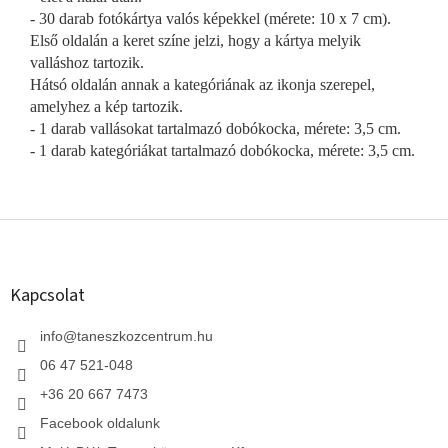
- 30 darab fotókártya valós képekkel (mérete: 10 x 7 cm).
Első oldalán a keret színe jelzi, hogy a kártya melyik
valláshoz tartozik.
Hátsó oldalán annak a kategóriának az ikonja szerepel,
amelyhez a kép tartozik.
- 1 darab vallásokat tartalmazó dobókocka, mérete: 3,5 cm.
- 1 darab kategóriákat tartalmazó dobókocka, mérete: 3,5 cm.
L
á
b
l
Kapcsolat
é
c
info
@
taneszkozcentrum.hu
06 47 521-048
+36 20 667 7473
Facebook oldalunk