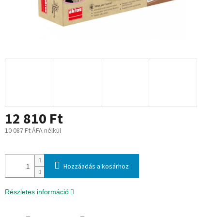
12 810 Ft
10 087 Ft ÁFA nélkül
Egységár:
Hozzáadás a kosárhoz
Részletes információ