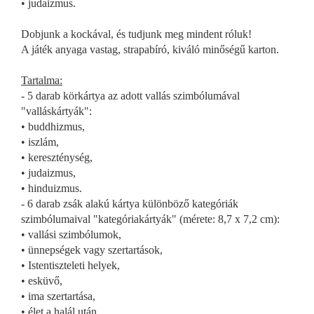
• judaizmus.
Dobjunk a kockával, és tudjunk meg mindent róluk!
A játék anyaga vastag, strapabíró, kiváló minőségű karton.
Tartalma:
- 5 darab körkártya az adott vallás szimbólumával
"valláskártyák":
• buddhizmus,
• iszlám,
• kereszténység,
• judaizmus,
• hinduizmus.
- 6 darab zsák alakú kártya különböző kategóriák
szimbólumaival "kategóriakártyák" (mérete: 8,7 x 7,2 cm):
• vallási szimbólumok,
• ünnepségek vagy szertartások,
• Istentiszteleti helyek,
• esküvő,
• ima szertartása,
• élet a halál után.