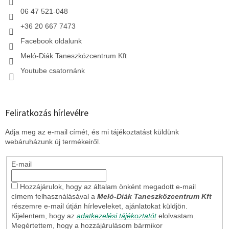
t
á
06 47 521-048
s
+36 20 667 7473
e
l
Facebook oldalunk
e
Meló-Diák Taneszközcentrum Kft
m
e
Youtube csatornánk
i
Feliratkozás hírlevélre
Adja meg az e-mail címét, és mi tájékoztatást küldünk
webáruházunk új termékeiről.
E-mail
Hozzájárulok, hogy az általam önként megadott e-mail
címem felhasználásával a
Meló-Diák Taneszközcentrum Kft
részemre e-mail útján hírleveleket, ajánlatokat küldjön.
Kijelentem, hogy az
adatkezelési tájékoztatót
elolvastam.
Megértettem, hogy a hozzájárulásom bármikor