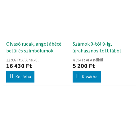
Olvasó rudak, angol ábécé
Számok 0-tól 9-ig,
betűi és szimbólumok
újrahasznosított fából
12 937 Ft ÁFA nélkül
4 094 Ft ÁFA nélkül
16 430 Ft
5 200 Ft
Kosárba
Kosárba