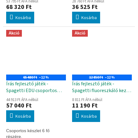
53 795 Ft ÁFA nélkül
28 760 Ft ÁFA nélkül
68 320 Ft
36 525 Ft
Kosárba
Kosárba
Akció
Akció
65 480 Ft
–12 %
12 850 Ft
–12 %
Írás fejlesztő játék -
Írás fejlesztő játék -
Spagetti EDU csoportos
Spagetti fluoreszkáló kezdő
készlet
készlet
44 913 Ft ÁFA nélkül
8 811 Ft ÁFA nélkül
57 040 Ft
11 190 Ft
Kosárba
Kosárba
Csoportos készlet 6 fő
részére.