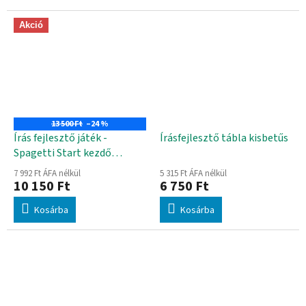
Akció
13 500 Ft
–24 %
Írás fejlesztő játék -
Írásfejlesztő tábla kisbetűs
Spagetti Start kezdő
készlet
7 992 Ft ÁFA nélkül
5 315 Ft ÁFA nélkül
10 150 Ft
6 750 Ft
Kosárba
Kosárba