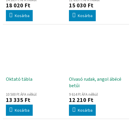
18 020 Ft
15 030 Ft
Kosárba
Kosárba
Oktató tábla
Olvasó rudak, angol ábécé
betűi
10 500 Ft ÁFA nélkül
9 614 Ft ÁFA nélkül
13 335 Ft
12 210 Ft
Kosárba
Kosárba