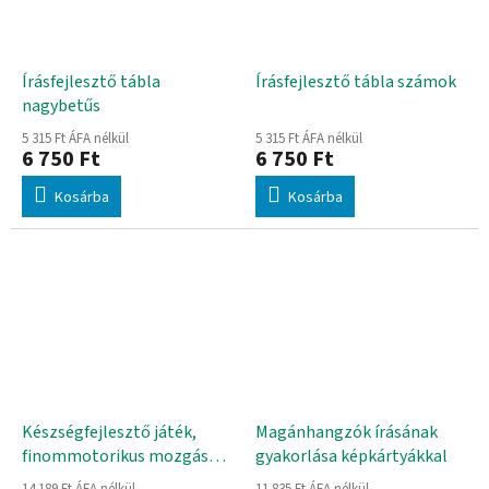
Írásfejlesztő tábla
Írásfejlesztő tábla számok
nagybetűs
5 315 Ft ÁFA nélkül
5 315 Ft ÁFA nélkül
6 750 Ft
6 750 Ft
Kosárba
Kosárba
Készségfejlesztő játék,
Magánhangzók írásának
finommotorikus mozgás
gyakorlása képkártyákkal
fejlesztésére
14 189 Ft ÁFA nélkül
11 835 Ft ÁFA nélkül