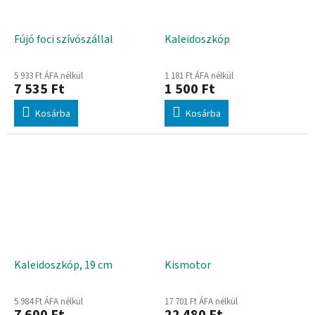
Fújó foci szívószállal
Kaleidoszkóp
5 933 Ft ÁFA nélkül
1 181 Ft ÁFA nélkül
7 535 Ft
1 500 Ft
Kosárba
Kosárba
Kaleidoszkóp, 19 cm
Kismotor
5 984 Ft ÁFA nélkül
17 701 Ft ÁFA nélkül
7 600 Ft
22 480 Ft