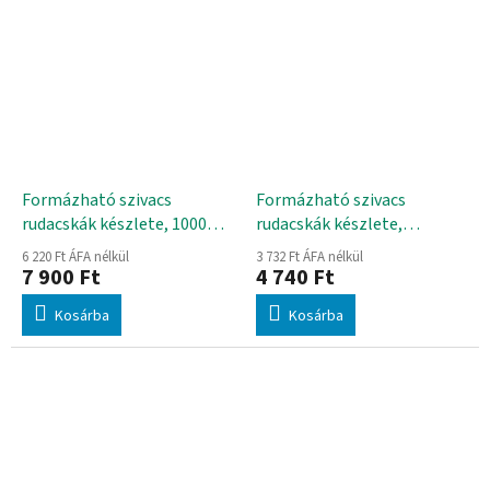
Formázható szivacs
Formázható szivacs
rudacskák készlete, 1000
rudacskák készlete,
db-os
unicornisok, 2300 db-os
6 220 Ft ÁFA nélkül
3 732 Ft ÁFA nélkül
7 900 Ft
4 740 Ft
Kosárba
Kosárba