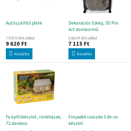
d
k
e
e
z
k
é
l
Autószállító játék
Dekorációs tűkép, 3D Pin
s
i
Art dombormű
e
s
7 575 Ft ÁFA nélkül
5 602 Ft ÁFA nélkül
t
9 620 Ft
7 115 Ft
á
Kosárba
Kosárba
j
a
Fa építőkészlet, rönkházak,
Folyadék csúszda 3 db-os
72 darabos
készlet