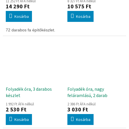
11 252 Ft ÁFA nélkül
8 327 Ft ÁFA nélkül
14 290 Ft
10 575 Ft
Kosárba
Kosárba
72 darabos fa építőkészlet.
Folyadék óra, 3 darabos
Folyadék óra, nagy
készlet
feláramlású, 2 darab
1 992 Ft ÁFA nélkül
2 386 Ft ÁFA nélkül
2 530 Ft
3 030 Ft
Kosárba
Kosárba