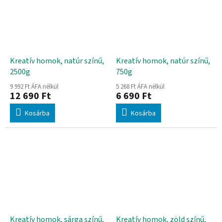
Kreatív homok, natúr színű,
Kreatív homok, natúr színű,
2500g
750g
9 992 Ft ÁFA nélkül
5 268 Ft ÁFA nélkül
12 690 Ft
6 690 Ft
Kosárba
Kosárba
Kreatív homok, sárga színű,
Kreatív homok, zöld színű,