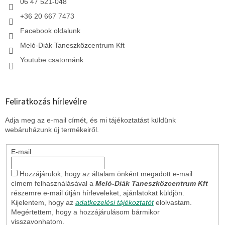
á
06 47 521-048
s
+36 20 667 7473
e
l
Facebook oldalunk
e
Meló-Diák Taneszközcentrum Kft
m
e
Youtube csatornánk
i
Feliratkozás hírlevélre
Adja meg az e-mail címét, és mi tájékoztatást küldünk
webáruházunk új termékeiről.
E-mail
Hozzájárulok, hogy az általam önként megadott e-mail
címem felhasználásával a
Meló-Diák Taneszközcentrum Kft
részemre e-mail útján hírleveleket, ajánlatokat küldjön.
Kijelentem, hogy az
adatkezelési tájékoztatót
elolvastam.
Megértettem, hogy a hozzájárulásom bármikor
visszavonhatom.