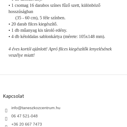
• 1 csomag 16 darabos színes fűző szett, különböző
hosszúságban
(35 - 60 cm), 5 féle színben.
• 20 darab filces kiegészítő.
• 1 db műanyag kis tároló edény.
• 4 db kétoldalas sablonkártya (mérete: 105x148 mm).
4 éves kortól ajánlott! Apró filces kiegészítők lenyelésének
veszélye miatt!
L
á
b
l
Kapcsolat
é
c
info
@
taneszkozcentrum.hu
06 47 521-048
+36 20 667 7473