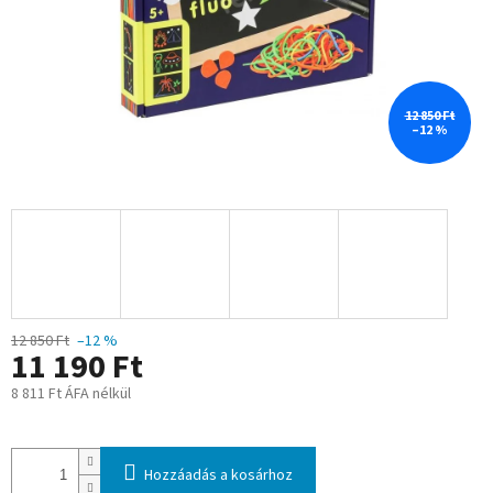
12 850 Ft
–12 %
12 850 Ft
–12 %
11 190 Ft
8 811 Ft ÁFA nélkül
Egységár:
Hozzáadás a kosárhoz