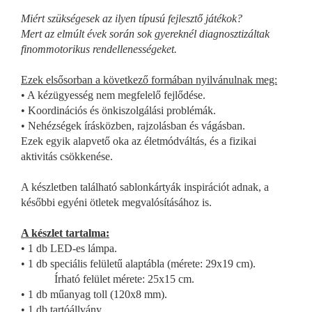
Miért szükségesek az ilyen típusú fejlesztő játékok?
Mert az elmúlt évek során sok gyereknél diagnosztizáltak
finommotorikus rendellenességeket.
Ezek elsősorban a következő formában nyilvánulnak meg:
• A kézügyesség nem megfelelő fejlődése.
• Koordinációs és önkiszolgálási problémák.
• Nehézségek írásközben, rajzolásban és vágásban.
Ezek egyik alapvető oka az életmódváltás, és a fizikai
aktivitás csökkenése.
A készletben található sablonkártyák inspirációt adnak, a
későbbi egyéni ötletek megvalósításához is.
A készlet tartalma:
• 1 db LED-es lámpa.
• 1 db speciális felületű alaptábla (mérete: 29x19 cm).
Írható felület mérete: 25x15 cm.
• 1 db műanyag toll (120x8 mm).
• 1 db tartóállvány.