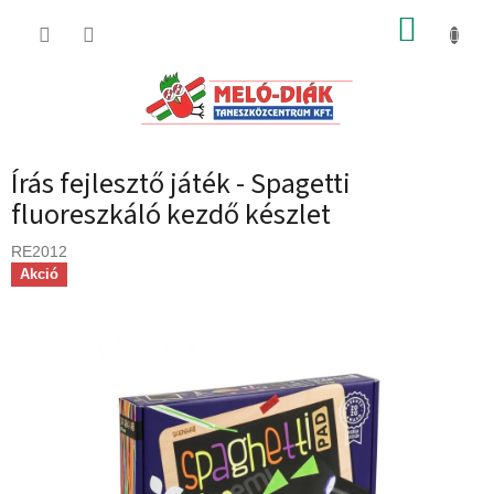
Ugrás
KOSÁR
a
fő
tartalomhoz
Írás fejlesztő játék - Spagetti
fluoreszkáló kezdő készlet
RE2012
Akció