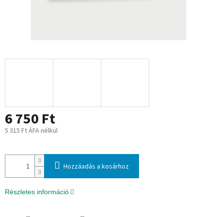
6 750 Ft
5 315 Ft ÁFA nélkül
Egységár:
Hozzáadás a kosárhoz
Részletes információ