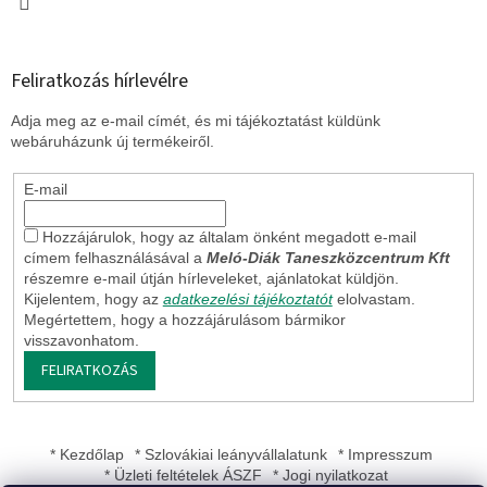
Feliratkozás hírlevélre
Adja meg az e-mail címét, és mi tájékoztatást küldünk
webáruházunk új termékeiről.
E-mail
Hozzájárulok, hogy az általam önként megadott e-mail
címem felhasználásával a
Meló-Diák Taneszközcentrum Kft
részemre e-mail útján hírleveleket, ajánlatokat küldjön.
Kijelentem, hogy az
adatkezelési tájékoztatót
elolvastam.
Megértettem, hogy a hozzájárulásom bármikor
visszavonhatom.
FELIRATKOZÁS
* Kezdőlap
* Szlovákiai leányvállalatunk
* Impresszum
* Üzleti feltételek ÁSZF
* Jogi nyilatkozat