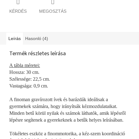
KÉRDÉS
MEGOSZTÁS
Leírás
Hasonló (4)
Termék részletes leírása
A tábla méretei:
Hossza: 30 cm.
Szélessége: 22,5 cm.
Vastagsága: 0,9 cm.
A finoman gravírozott ívek és barázdák ideálisak a
gyermekek számára, hogy irányítsák kézmozdulataikat.
Minden betű körül nyilak és számok láthatók, amik lépésről
lépésre segítenek a gyerekeknek a betűk helyes leírásában.
Tökéletes eszköz a finommotorika, a kéz-szem koordináció