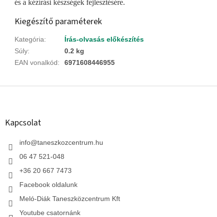
és a kézírási készségek fejlesztésére.
Kiegészítő paraméterek
Kategória
:
Írás-olvasás előkészítés
Súly
:
0.2 kg
EAN vonalkód
:
6971608446955
L
á
b
l
Kapcsolat
é
c
info
@
taneszkozcentrum.hu
06 47 521-048
+36 20 667 7473
Facebook oldalunk
Meló-Diák Taneszközcentrum Kft
Youtube csatornánk