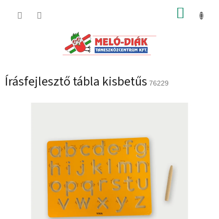
Ugrás
KOSÁR
a
fő
tartalomhoz
Írásfejlesztő tábla kisbetűs
76229