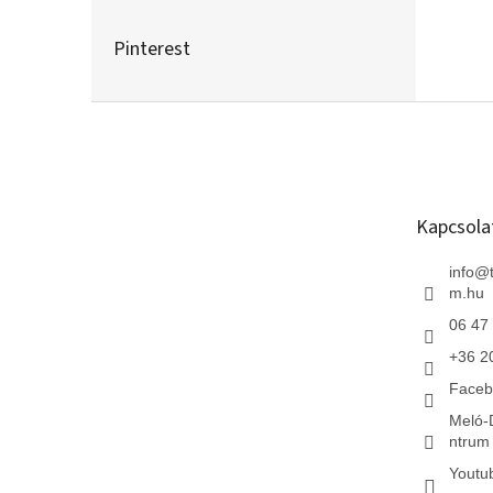
Pinterest
L
á
b
l
é
Kapcsola
c
info
@
m.hu
06 47
+36 2
Faceb
Meló-
ntrum 
Youtu