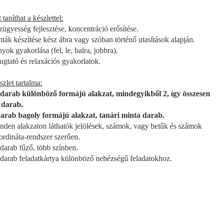
taníthat a készlettel:
zügyesség fejlesztése, koncentráció erősítése.
nták készítése kész ábra vagy szóban történő utasítások alapján.
nyok gyakorlása (fel, le, balra, jobbra).
ugtató és relaxációs gyakorlatok.
szlet tartalma:
 darab különböző formájú alakzat, mindegyikből 2, így összesen
darab.
darab bagoly formájú alakzat, tanári minta darab.
en alakzaton láthatók jelölések, számok, vagy betűk és számok
dináta-rendszer szerűen.
 darab fűző, több színben.
 darab feladatkártya különböző nehézségű feladatokhoz.