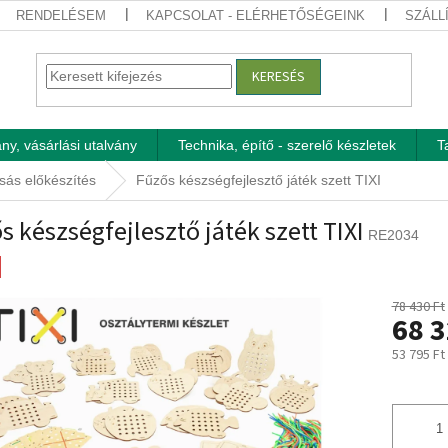
RENDELÉSEM
KAPCSOLAT - ELÉRHETŐSÉGEINK
SZÁLL
KERESÉS
ny, vásárlási utalvány
Technika, építő - szerelő készletek
T
asás előkészítés
Fűzős készségfejlesztő játék szett TIXI
s készségfejlesztő játék szett TIXI
RE2034
78 430 Ft
68 3
53 795 Ft
Egységár