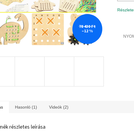
Részlete
78 430 Ft
–12 %
NYO
ás
Hasonló (1)
Videók (2)
mék részletes leírása