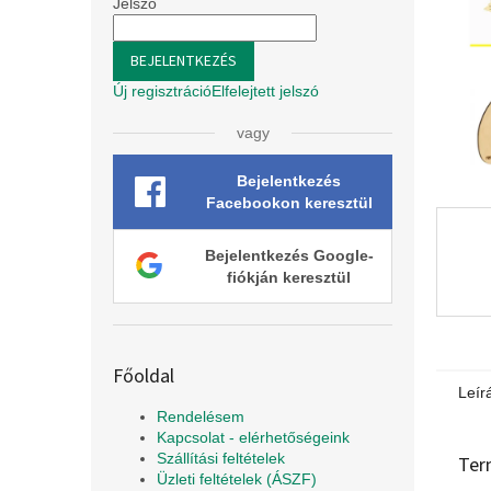
l
Jelszó
BEJELENTKEZÉS
Új regisztráció
Elfelejtett jelszó
vagy
Bejelentkezés
Facebookon keresztül
Bejelentkezés Google-
fiókján keresztül
Főoldal
Leír
Rendelésem
Kapcsolat - elérhetőségeink
Szállítási feltételek
Ter
Üzleti feltételek (ÁSZF)