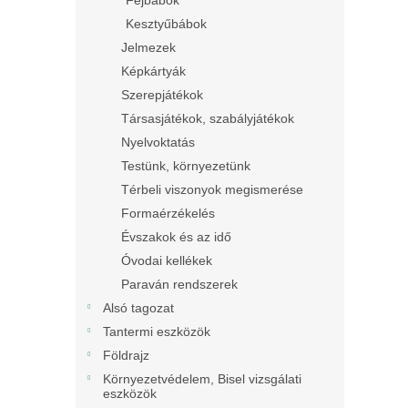
Fejbábok
Kesztyűbábok
Jelmezek
Képkártyák
Szerepjátékok
Társasjátékok, szabályjátékok
Nyelvoktatás
Testünk, környezetünk
Térbeli viszonyok megismerése
Formaérzékelés
Évszakok és az idő
Óvodai kellékek
Paraván rendszerek
Alsó tagozat
Tantermi eszközök
Földrajz
Környezetvédelem, Bisel vizsgálati
eszközök