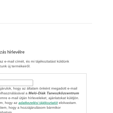
zás hírlevélre
z e-mail címét, és mi tájékoztatást küldünk
unk új termékeiről.
járulok, hogy az általam önként megadott e-mail
elhasználásával a
Meló-Diák Taneszközcentrum
mre e-mail útján hírleveleket, ajánlatokat küldjön.
em, hogy az
adatkezelési tájékoztatót
elolvastam.
ttem, hogy a hozzájárulásom bármikor
onhatom.