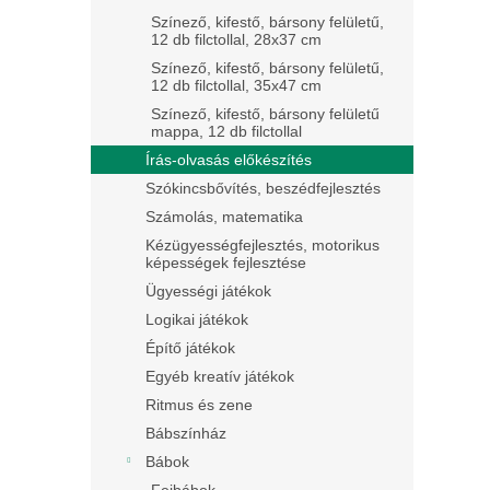
Színező, kifestő, bársony felületű,
12 db filctollal, 28x37 cm
Színező, kifestő, bársony felületű,
12 db filctollal, 35x47 cm
Színező, kifestő, bársony felületű
mappa, 12 db filctollal
Írás-olvasás előkészítés
Szókincsbővítés, beszédfejlesztés
Számolás, matematika
Kézügyességfejlesztés, motorikus
képességek fejlesztése
Ügyességi játékok
Logikai játékok
Építő játékok
Egyéb kreatív játékok
Ritmus és zene
Bábszínház
Bábok