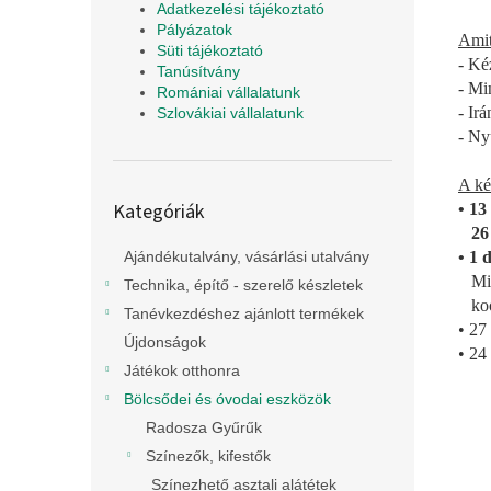
Adatkezelési tájékoztató
Pályázatok
Amit 
Süti tájékoztató
- Ké
Tanúsítvány
- Mi
Romániai vállalatunk
- Irá
Szlovákiai vállalatunk
- Ny
A ké
Kategóriák
Kategóriák
• 13
átugrása
26 
• 1 
Ajándékutalvány, vásárlási utalvány
Mind
Technika, építő - szerelő készletek
koor
Tanévkezdéshez ajánlott termékek
• 27
Újdonságok
• 24
Játékok otthonra
Bölcsődei és óvodai eszközök
Radosza Gyűrűk
Színezők, kifestők
Színezhető asztali alátétek