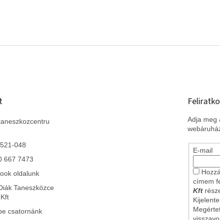
t
Feliratko
Adja meg a
taneszkozcentru
webáruház
 521-048
E-mail
0 667 7473
Hozzá
ook oldalunk
címem f
Diák Taneszközce
Kft
része
Kft
Kijelent
Megérte
be csatornánk
visszav