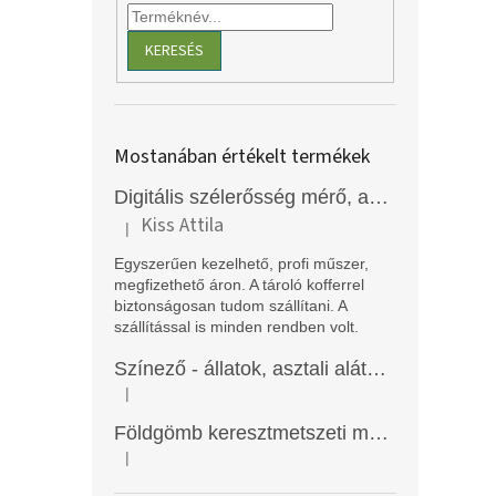
KERESÉS
Mostanában értékelt termékek
Digitális szélerősség mérő, anemométer, EM2250
Kiss Attila
|
A termék értékelése 5-ből 5 csillag.
Egyszerűen kezelhető, profi műszer,
megfizethető áron. A tároló kofferrel
biztonságosan tudom szállítani. A
szállítással is minden rendben volt.
Színező - állatok, asztali alátét, Funny Mat
|
A termék értékelése 5-ből 5 csillag.
Földgömb keresztmetszeti modell
|
A termék értékelése 5-ből 5 csillag.