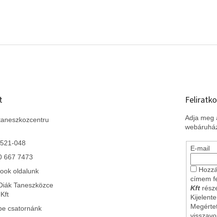
t
Feliratko
Adja meg a
taneszkozcentru
webáruház
 521-048
E-mail
0 667 7473
Hozzá
ook oldalunk
címem f
Diák Taneszközce
Kft
része
Kft
Kijelent
Megérte
be csatornánk
visszav