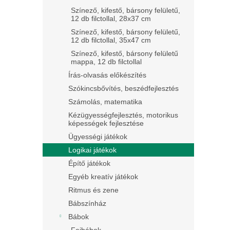
Színező, kifestő, bársony felületű,
12 db filctollal, 28x37 cm
Színező, kifestő, bársony felületű,
12 db filctollal, 35x47 cm
Színező, kifestő, bársony felületű
mappa, 12 db filctollal
Írás-olvasás előkészítés
Szókincsbővítés, beszédfejlesztés
Számolás, matematika
Kézügyességfejlesztés, motorikus
képességek fejlesztése
Ügyességi játékok
Logikai játékok
Építő játékok
Egyéb kreatív játékok
Ritmus és zene
Bábszínház
Bábok