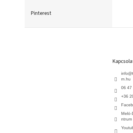
Pinterest
L
á
b
l
é
Kapcsola
c
info
@
m.hu
06 47
+36 2
Faceb
Meló-
ntrum 
Youtu