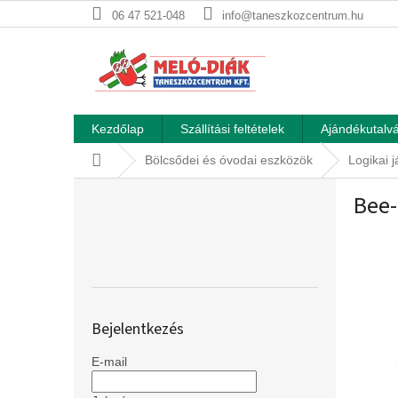
Ugrás
06 47 521-048
info@taneszkozcentrum.hu
a
fő
tartalomhoz
Kezdőlap
Szállítási feltételek
Ajándékutalvá
Kezdőlap
Bölcsődei és óvodai eszközök
Logikai 
O
Bee-
l
d
a
l
s
ó
p
Bejelentkezés
a
n
E-mail
e