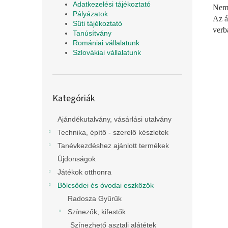
Adatkezelési tájékoztató
Nemc
Pályázatok
Az á
Süti tájékoztató
verb
Tanúsítvány
Romániai vállalatunk
Szlovákiai vállalatunk
Kategóriák
Kategóriák
átugrása
Ajándékutalvány, vásárlási utalvány
Technika, építő - szerelő készletek
Tanévkezdéshez ajánlott termékek
Újdonságok
Játékok otthonra
Bölcsődei és óvodai eszközök
Radosza Gyűrűk
Színezők, kifestők
Színezhető asztali alátétek