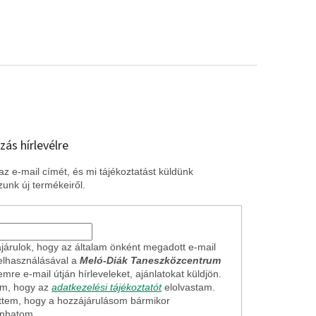
zás hírlevélre
z e-mail címét, és mi tájékoztatást küldünk
unk új termékeiről.
járulok, hogy az általam önként megadott e-mail
elhasználásával a
Meló-Diák Taneszközcentrum
mre e-mail útján hírleveleket, ajánlatokat küldjön.
em, hogy az
adatkezelési tájékoztatót
elolvastam.
ttem, hogy a hozzájárulásom bármikor
onhatom.