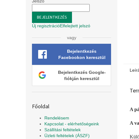
l
Jelszó
BEJELENTKEZÉS
Új regisztráció
Elfelejtett jelszó
vagy
Bejelentkezés
Facebookon keresztül
Leír
Bejelentkezés Google-
fiókján keresztül
Ter
Főoldal
A pá
Rendelésem
A va
Kapcsolat - elérhetőségeink
Szállítási feltételek
Üzleti feltételek (ÁSZF)
Külö