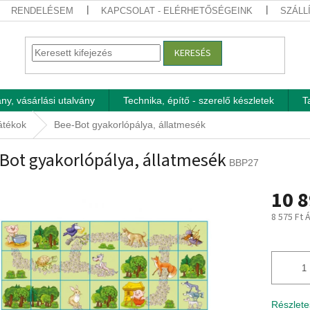
RENDELÉSEM
KAPCSOLAT - ELÉRHETŐSÉGEINK
SZÁLL
KERESÉS
ny, vásárlási utalvány
Technika, építő - szerelő készletek
T
játékok
Bee-Bot gyakorlópálya, állatmesék
Bot gyakorlópálya, állatmesék
BBP27
10 8
8 575 Ft 
Egységár
Részlete