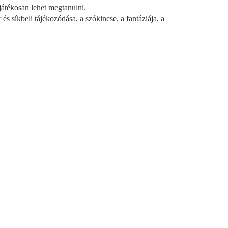
átékosan lehet megtanulni.
és síkbeli tájékozódása, a szókincse, a fantáziája, a