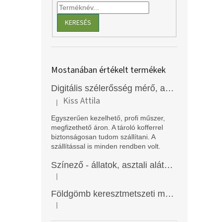
KERESÉS
Mostanában értékelt termékek
Digitális szélerősség mérő, anemométer, EM2250
Kiss Attila
|
A termék értékelése 5-ből 5 csillag.
Egyszerűen kezelhető, profi műszer,
megfizethető áron. A tároló kofferrel
biztonságosan tudom szállítani. A
szállítással is minden rendben volt.
Színező - állatok, asztali alátét, Funny Mat
|
A termék értékelése 5-ből 5 csillag.
Földgömb keresztmetszeti modell
|
A termék értékelése 5-ből 5 csillag.