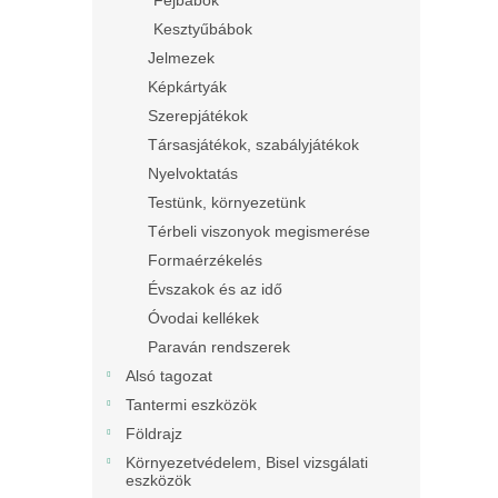
Fejbábok
Kesztyűbábok
Jelmezek
Képkártyák
Szerepjátékok
Társasjátékok, szabályjátékok
Nyelvoktatás
Testünk, környezetünk
Térbeli viszonyok megismerése
Formaérzékelés
Évszakok és az idő
Óvodai kellékek
Paraván rendszerek
Alsó tagozat
Tantermi eszközök
Földrajz
Környezetvédelem, Bisel vizsgálati
eszközök