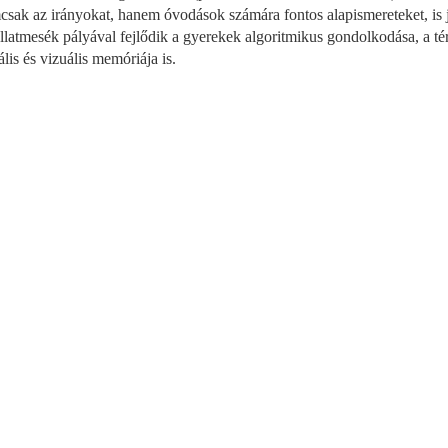
sak az irányokat, hanem óvodások számára fontos alapismereteket, is j
llatmesék pályával fejlődik a gyerekek algoritmikus gondolkodása, a tér 
ális és vizuális memóriája is.