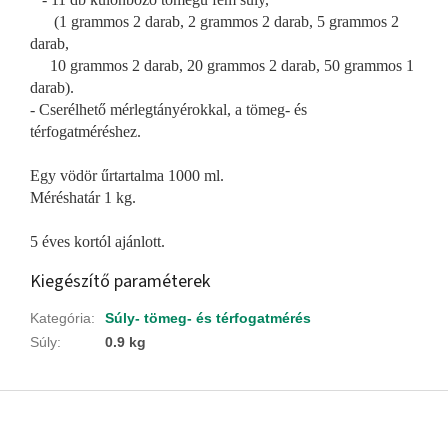
(1 grammos 2 darab, 2 grammos 2 darab, 5 grammos 2
darab,
10 grammos 2 darab, 20 grammos 2 darab, 50 grammos 1
darab).
- Cserélhető mérlegtányérokkal, a tömeg- és
térfogatméréshez.
Egy vödör űrtartalma 1000 ml.
Méréshatár 1 kg.
5 éves kortól ajánlott.
Kiegészítő paraméterek
Kategória
:
Súly- tömeg- és térfogatmérés
Súly
:
0.9 kg
L
á
b