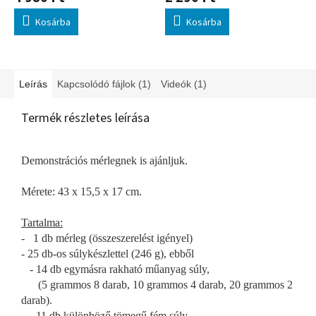
Kosárba
Kosárba
Leírás
Kapcsolódó fájlok (1)
Videók (1)
Termék részletes leírása
Demonstrációs mérlegnek is ajánljuk.
Mérete: 43 x 15,5 x 17 cm.
Tartalma:
- 1 db mérleg (összeszerelést igényel)
- 25 db-os súlykészlettel (246 g), ebből
- 14 db egymásra rakható műanyag súly,
(5 grammos 8 darab, 10 grammos 4 darab, 20 grammos 2
darab).
- 11 db különböző tömegű fém súly,