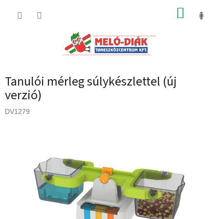
Ugrás
KOSÁR
a
fő
tartalomhoz
Tanulói mérleg súlykészlettel (új
verzió)
DV1279