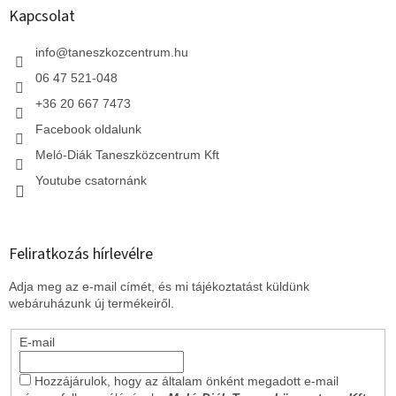
l
Kapcsolat
é
c
info
@
taneszkozcentrum.hu
06 47 521-048
+36 20 667 7473
Facebook oldalunk
Meló-Diák Taneszközcentrum Kft
Youtube csatornánk
Feliratkozás hírlevélre
Adja meg az e-mail címét, és mi tájékoztatást küldünk
webáruházunk új termékeiről.
E-mail
Hozzájárulok, hogy az általam önként megadott e-mail