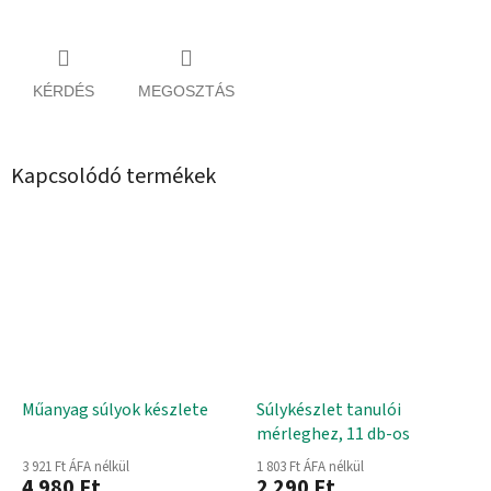
KÉRDÉS
MEGOSZTÁS
Kapcsolódó termékek
Műanyag súlyok készlete
Súlykészlet tanulói
mérleghez, 11 db-os
3 921 Ft ÁFA nélkül
1 803 Ft ÁFA nélkül
4 980 Ft
2 290 Ft