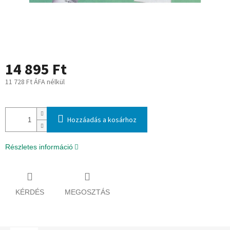
14 895 Ft
11 728 Ft ÁFA nélkül
Egységár:
Hozzáadás a kosárhoz
Részletes információ
KÉRDÉS
MEGOSZTÁS