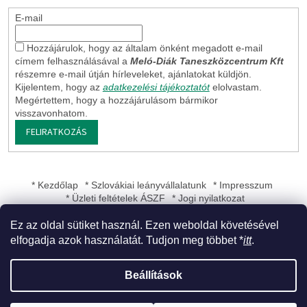
E-mail
Hozzájárulok, hogy az általam önként megadott e-mail
címem felhasználásával a
Meló-Diák Taneszközcentrum Kft
részemre e-mail útján hírleveleket, ajánlatokat küldjön.
Kijelentem, hogy az
adatkezelési tájékoztatót
elolvastam.
Megértettem, hogy a hozzájárulásom bármikor
visszavonhatom.
FELIRATKOZÁS
* Kezdőlap
* Szlovákiai leányvállalatunk
* Impresszum
* Üzleti feltételek ÁSZF
* Jogi nyilatkozat
Ez az oldal sütiket használ. Ezen weboldal követésével
elfogadja azok használatát. Tudjon meg többet *
itt
.
Shoptet készítette
Beállítások