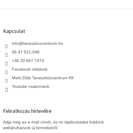
L
á
b
l
Kapcsolat
é
c
info
@
taneszkozcentrum.hu
06 47 521-048
+36 20 667 7473
Facebook oldalunk
Meló-Diák Taneszközcentrum Kft
Youtube csatornánk
Feliratkozás hírlevélre
Adja meg az e-mail címét, és mi tájékoztatást küldünk
webáruházunk új termékeiről.