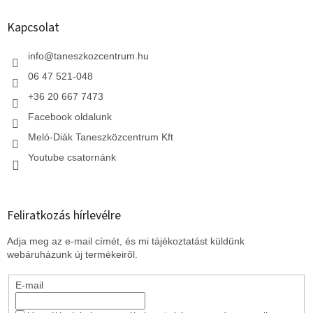
b
l
Kapcsolat
é
c
info
@
taneszkozcentrum.hu
06 47 521-048
+36 20 667 7473
Facebook oldalunk
Meló-Diák Taneszközcentrum Kft
Youtube csatornánk
Feliratkozás hírlevélre
Adja meg az e-mail címét, és mi tájékoztatást küldünk
webáruházunk új termékeiről.
E-mail