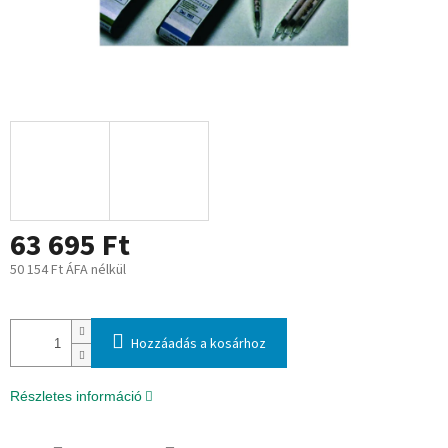
63 695 Ft
50 154 Ft ÁFA nélkül
Egységár:
Hozzáadás a kosárhoz
Részletes információ