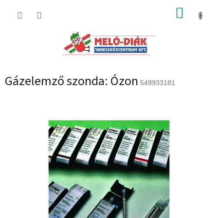
Ugrás
KOSÁR
a
fő
tartalomhoz
Gázelemző szonda: Ózon
549933181