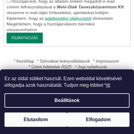
Hozzájárulok, hogy az általam önként megadott e-mail
címem felhasználásával a
Meló-Diák Taneszközcentrum Kft
részemre e-mail útján hírleveleket, ajánlatokat küldjön.
Kijelentem, hogy az
adatkezelési tájékoztatót
elolvastam.
Megértettem, hogy a hozzájárulásom bármikor
visszavonhatom.
FELIRATKOZÁS
* Kezdőlap
* Szlovákiai leányvállalatunk
* Impresszum
* Üzleti feltételek ÁSZF
* Jogi nyilatkozat
Ez az oldal sütiket használ. Ezen weboldal követésével
elfogadja azok használatát. Tudjon meg többet *
itt
.
Shoptet készítette
Beállítások
Copyright 2026
Meló-Diák Taneszközcentrum Kft
. Minden jog
Elutasítom
Elfogadom
fenntartva.
Süti beállítások szerkesztése