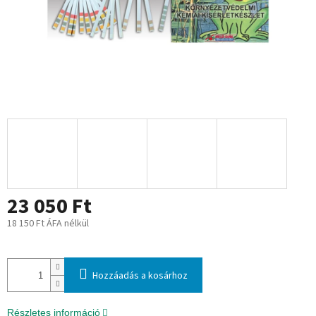
23 050 Ft
18 150 Ft ÁFA nélkül
Egységár:
Hozzáadás a kosárhoz
Részletes információ