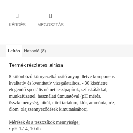
KÉRDÉS
MEGOSZTÁS
Leírás
Hasonló (8)
Termék részletes leírása
8 különböző környezetkárosító anyag illetve komponens
kvalitatív és kvantitatív vizsgálataihoz, - 30 kísérletre
elegendő speciális német tesztpapírok, színskálákkal,
munkafüzettel, használati útmutatóval (pH mérés,
összkeménység, nitrát, nitrit tartalom, klór, ammónia, réz,
ólom, olajszennyeződések kimutatásához).
Mérések és a tesztcsíkok mennyisége:
•
pH 1-14, 10 db