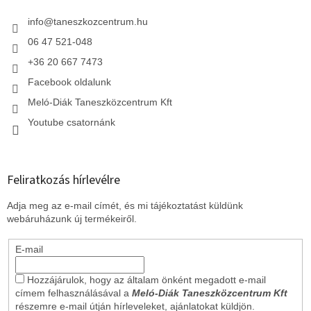
é
c
info
@
taneszkozcentrum.hu
06 47 521-048
+36 20 667 7473
Facebook oldalunk
Meló-Diák Taneszközcentrum Kft
Youtube csatornánk
Feliratkozás hírlevélre
Adja meg az e-mail címét, és mi tájékoztatást küldünk
webáruházunk új termékeiről.
E-mail
Hozzájárulok, hogy az általam önként megadott e-mail
címem felhasználásával a
Meló-Diák Taneszközcentrum Kft
részemre e-mail útján hírleveleket, ajánlatokat küldjön.