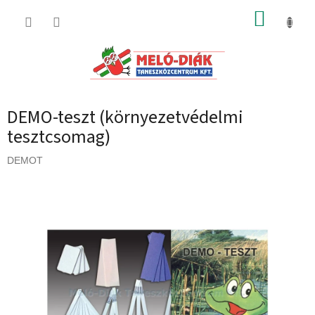
Ugrás
KOSÁR
a
fő
tartalomhoz
DEMO-teszt (környezetvédelmi
tesztcsomag)
DEMOT