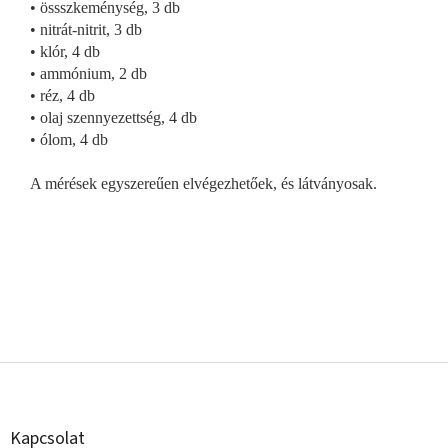
•
össszkeménység, 3 db
•
nitrát-nitrit, 3 db
•
klór, 4 db
•
ammónium, 2 db
•
réz, 4 db
•
olaj szennyezettség, 4 db
•
ólom, 4 db
A mérések egyszereűen elvégezhetőek, és látványosak.
L
á
b
l
Kapcsolat