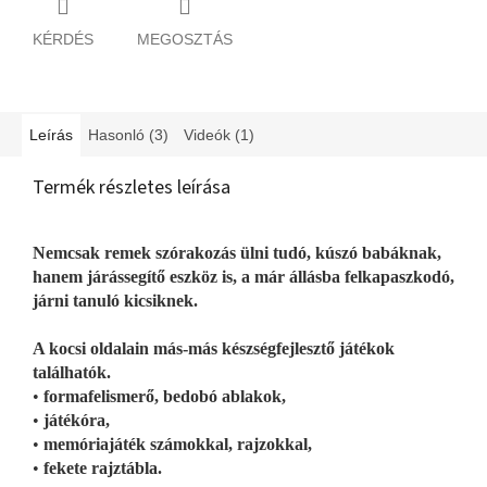
KÉRDÉS
MEGOSZTÁS
Leírás
Hasonló (3)
Videók (1)
Termék részletes leírása
Nemcsak remek szórakozás ülni tudó, kúszó babáknak,
hanem járássegítő eszköz is, a már állásba felkapaszkodó,
járni tanuló kicsiknek.
A kocsi oldalain más-más készségfejlesztő játékok
találhatók.
•
formafelismerő, bedobó ablakok,
•
játékóra,
•
memóriajáték számokkal, rajzokkal,
•
fekete rajztábla.