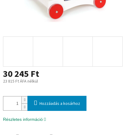
30 245 Ft
23 815 Ft ÁFA nélkül
Egységár:
Hozzáadás a kosárhoz
Részletes információ