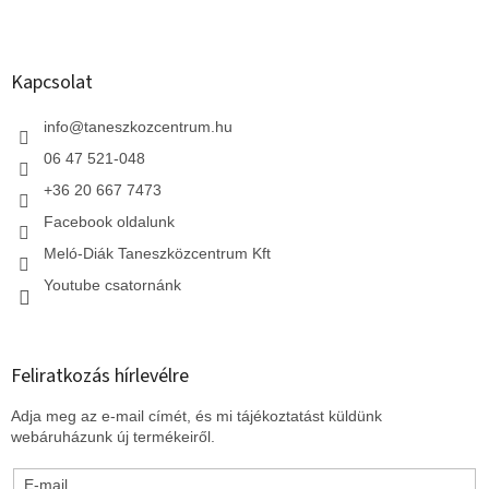
L
á
b
l
Kapcsolat
é
c
info
@
taneszkozcentrum.hu
06 47 521-048
+36 20 667 7473
Facebook oldalunk
Meló-Diák Taneszközcentrum Kft
Youtube csatornánk
Feliratkozás hírlevélre
Adja meg az e-mail címét, és mi tájékoztatást küldünk
webáruházunk új termékeiről.
E-mail