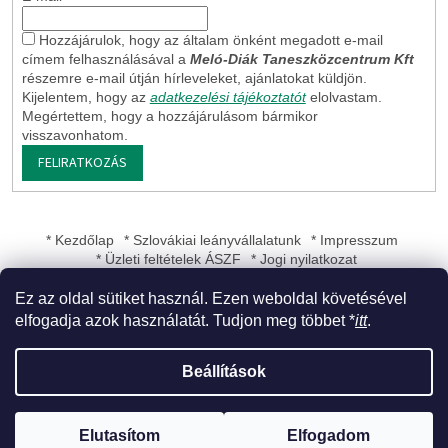
Hozzájárulok, hogy az általam önként megadott e-mail
címem felhasználásával a
Meló-Diák Taneszközcentrum Kft
részemre e-mail útján hírleveleket, ajánlatokat küldjön.
Kijelentem, hogy az
adatkezelési tájékoztatót
elolvastam.
Megértettem, hogy a hozzájárulásom bármikor
visszavonhatom.
FELIRATKOZÁS
* Kezdőlap
* Szlovákiai leányvállalatunk
* Impresszum
* Üzleti feltételek ÁSZF
* Jogi nyilatkozat
Ez az oldal sütiket használ. Ezen weboldal követésével
elfogadja azok használatát. Tudjon meg többet *
itt
.
Shoptet készítette
Beállítások
Copyright 2026
Meló-Diák Taneszközcentrum Kft
. Minden jog
Elutasítom
Elfogadom
fenntartva.
Süti beállítások szerkesztése