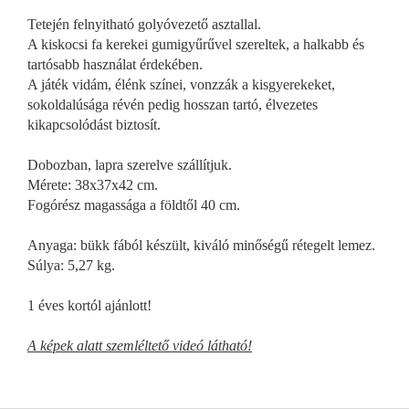
Tetején felnyitható golyóvezető asztallal.
A kiskocsi fa kerekei gumigyűrűvel szereltek, a halkabb és
tartósabb használat érdekében.
A játék vidám, élénk színei, vonzzák a kisgyerekeket,
sokoldalúsága révén pedig hosszan tartó, élvezetes
kikapcsolódást biztosít.
Dobozban, lapra szerelve szállítjuk.
Mérete: 38x37x42 cm.
Fogórész magassága a földtől 40 cm.
Anyaga: bükk fából készült, kiváló minőségű rétegelt lemez.
Súlya: 5,27 kg.
1 éves kortól ajánlott!
A képek alatt szemléltető videó látható!