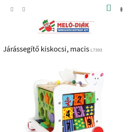
Ugrás
KOSÁR
a
fő
tartalomhoz
Járássegítő kiskocsi, macis
L7393