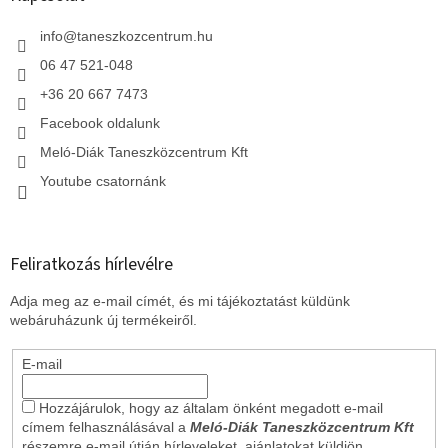
é
c
info
@
taneszkozcentrum.hu
06 47 521-048
+36 20 667 7473
Facebook oldalunk
Meló-Diák Taneszközcentrum Kft
Youtube csatornánk
Feliratkozás hírlevélre
Adja meg az e-mail címét, és mi tájékoztatást küldünk
webáruházunk új termékeiről.
E-mail
Hozzájárulok, hogy az általam önként megadott e-mail
címem felhasználásával a
Meló-Diák Taneszközcentrum Kft
részemre e-mail útján hírleveleket, ajánlatokat küldjön.