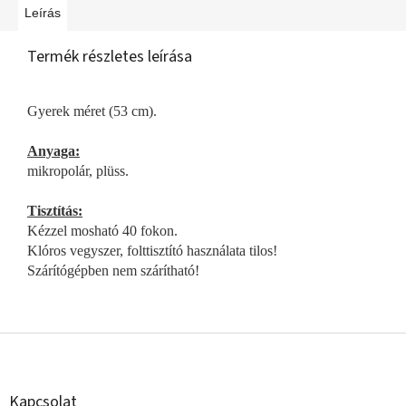
Leírás
Termék részletes leírása
Gyerek méret (53 cm).
Anyaga:
mikropolár, plüss.
Tisztítás:
Kézzel mosható 40 fokon.
Klóros vegyszer, folttisztító használata tilos!
Szárítógépben nem szárítható!
L
á
b
l
Kapcsolat