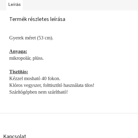
Leírás
Termék részletes leírása
Gyerek méret (53 cm).
Anyaga:
mikropolár, plüss.
Tisztítás:
Kézzel mosható 40 fokon.
Klóros vegyszer, folttisztító használata tilos!
Szárítógépben nem szárítható!
L
á
b
l
Kapcsolat