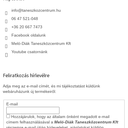
é
c
info
@
taneszkozcentrum.hu
06 47 521-048
+36 20 667 7473
Facebook oldalunk
Meló-Diák Taneszközcentrum Kft
Youtube csatornánk
Feliratkozás hírlevélre
Adja meg az e-mail címét, és mi tájékoztatást küldünk
webáruházunk új termékeiről.
E-mail
Hozzájárulok, hogy az általam önként megadott e-mail
címem felhasználásával a
Meló-Diák Taneszközcentrum Kft
részemre e-mail útján hírleveleket, ajánlatokat küldjön.