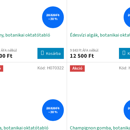
20 320 Ft
2
–38 %
y, botanikai oktatótabló
Édesvízi algák, botanikai okt
t ÁFA nélkül
9 843 Ft ÁFA nélkül
Kosárba
K
00 Ft
12 500 Ft
Kód:
H070322
Kód:
ó
Akció
20 320 Ft
2
–38 %
, botanikai oktatótabló
Champignon gomba, botanika