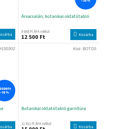
–38 %
Árvacsalán, botanikai oktatótabló
9 843 Ft ÁFA nélkül
osárba
Kosárba
12 500 Ft
H100302
Kód:
BOTG5
0 320 Ft
–38 %
se
Botanikai oktatótabló garnitúra
11 811 Ft ÁFA nélkül
osárba
Kosárba