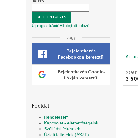
r
l
Jelszó
r
e
m
n
é
BEJELENTKEZÉS
d
k
Új regisztráció
Elfelejtett jelszó
e
e
z
k
vagy
é
l
s
i
Bejelentkezés
e
A csír
s
Facebookon keresztül
t
á
Bejelentkezés Google-
2 756 F
j
3 50
fiókján keresztül
a
Főoldal
Rendelésem
Kapcsolat - elérhetőségeink
Szállítási feltételek
Üzleti feltételek (ÁSZF)