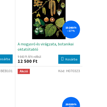
15 240 Ft
–17 %
A mogyoró és virágzata, botanikai
oktatótabló
9 843 Ft ÁFA nélkül
osárba
Kosárba
12 500 Ft
:
BEB101
Kód:
H070323
Akció
20 320 Ft