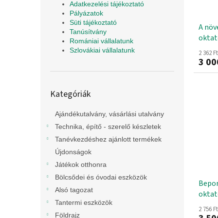
Adatkezelési tájékoztató
Pályázatok
Süti tájékoztató
A növé
Tanúsítvány
oktat
Romániai vállalatunk
Szlovákiai vállalatunk
2 362 F
3 00
Kategóriák
Kategóriák
átugrása
Ajándékutalvány, vásárlási utalvány
Technika, építő - szerelő készletek
Tanévkezdéshez ajánlott termékek
Újdonságok
Játékok otthonra
Bölcsődei és óvodai eszközök
Bepor
Alsó tagozat
oktat
Tantermi eszközök
2 756 F
Földrajz