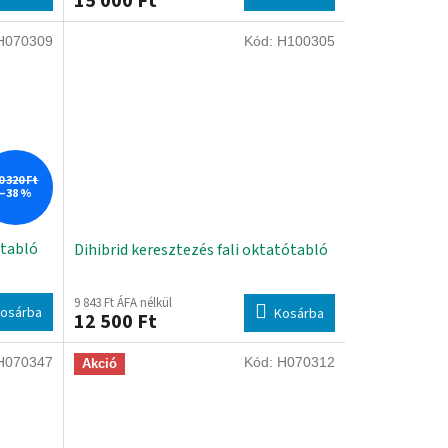
15 000 Ft
H070309
Kód:
H100305
0 320 Ft
–38 %
ótabló
Dihibrid keresztezés fali oktatótabló
9 843 Ft ÁFA nélkül
osárba
Kosárba
12 500 Ft
H070347
Kód:
H070312
Akció