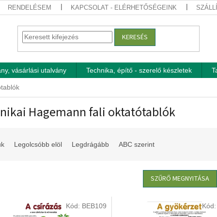
RENDELÉSEM
KAPCSOLAT - ELÉRHETŐSÉGEINK
SZÁLL
KERESÉS
ny, vásárlási utalvány
Technika, építő - szerelő készletek
T
ótablók
nikai Hagemann fali oktatótablók
uk
Legolcsóbb elöl
Legdrágább
ABC szerint
SZŰRŐ MEGNYITÁSA
Kód:
BEB109
Kód