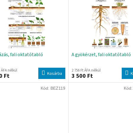
ázás, fali oktatótabló
A gyökérzet, fali oktatótabló
t ÁFA nélkül
2 756 Ft ÁFA nélkül
Kosárba
K
0 Ft
3 500 Ft
Kód:
BEZ119
Kód