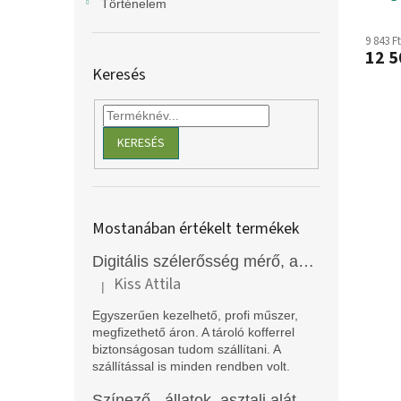
Történelem
9 843 F
12 5
Keresés
KERESÉS
Mostanában értékelt termékek
Digitális szélerősség mérő, anemométer, EM2250
Kiss Attila
|
A termék értékelése 5-ből 5 csillag.
Egyszerűen kezelhető, profi műszer,
megfizethető áron. A tároló kofferrel
biztonságosan tudom szállítani. A
szállítással is minden rendben volt.
Színező - állatok, asztali alátét, Funny Mat