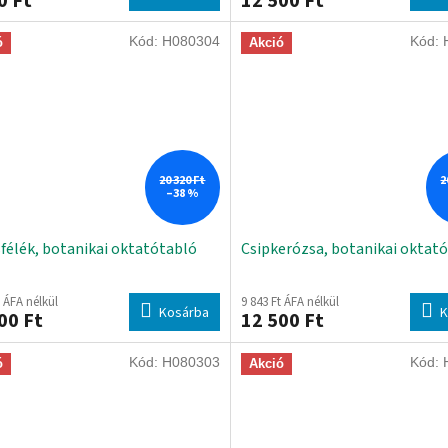
0 Ft
12 500 Ft
Kód:
H080304
Kód:
ó
Akció
20 320 Ft
2
–38 %
sfélék, botanikai oktatótabló
Csipkerózsa, botanikai oktat
t ÁFA nélkül
9 843 Ft ÁFA nélkül
Kosárba
K
00 Ft
12 500 Ft
Kód:
H080303
Kód:
ó
Akció