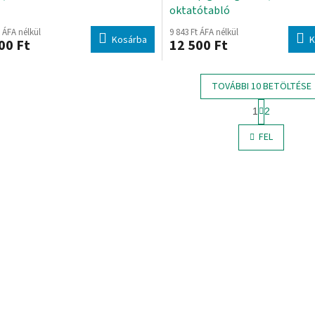
oktatótabló
t ÁFA nélkül
9 843 Ft ÁFA nélkül
Kosárba
K
00 Ft
12 500 Ft
TOVÁBBI 10 BETÖLTÉSE
L
1
2
a
L
p
i
FEL
o
s
z
t
á
a
s
i
r
á
n
y
í
t
á
s
e