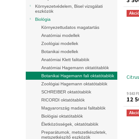
3 50
Környezetvédelem, Bisel vizsgálati
eszközök
Akci
Biológia
Környezettudatos magatartás
Anatómiai modellek
Zoológiai modellek
Botanikai modellek
Anatómiai Klett falitablók
Anatómiai Hagemann oktatótablók
Botanikai Hagemann fali oktatótablók
Citru
Zoológiai Hagemann oktatótablók
SCHREIBER oktatótablók
9 843 F
12 5
RICORDI oktatótablók
Magyarország madarai falitablók
Akci
Biológiai oktatótablók
Életközösségek, oktatótablók
Preparátumok, metszetkészletek,
metszetkészítő eszközök