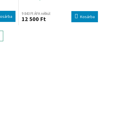
9 843 Ft ÁFA nélkül
osárba
Kosárba
12 500 Ft