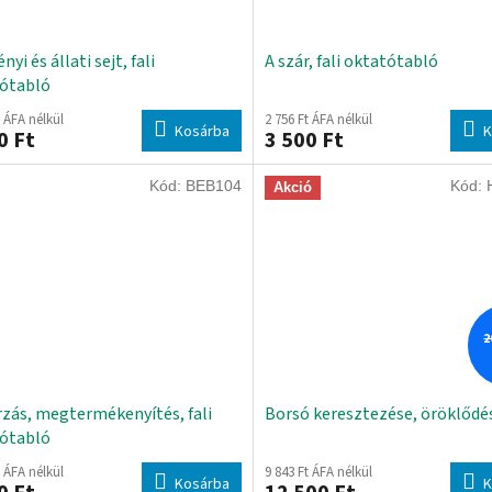
nyi és állati sejt, fali
A szár, fali oktatótabló
ótabló
t ÁFA nélkül
2 756 Ft ÁFA nélkül
Kosárba
K
0 Ft
3 500 Ft
Kód:
BEB104
Kód:
Akció
2
zás, megtermékenyítés, fali
Borsó keresztezése, öröklődé
ótabló
t ÁFA nélkül
9 843 Ft ÁFA nélkül
Kosárba
K