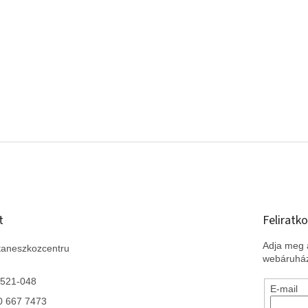
l
e
m
e
i
t
Feliratko
Adja meg a
taneszkozcentru
webáruház
 521-048
E-mail
0 667 7473