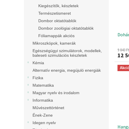
Kiegészítők, készletek
Természetismeret
Dombor oktatótablók
Dombor zoológiai oktatótablók
Dohán
Fóliamappák akciós
Mikroszkópok, kamerák
9 843 F
Egészségügyi szimulátorok, modellek,
12 5
baleseti szimulációs készletek
Kémia
Akci
Alternatív energia, megújuló energiák
Fizika
Matematika
Magyar nyelv és irodalom
Informatika
Művészettörténet
Ének-Zene
Idegen nyelv
Hanga