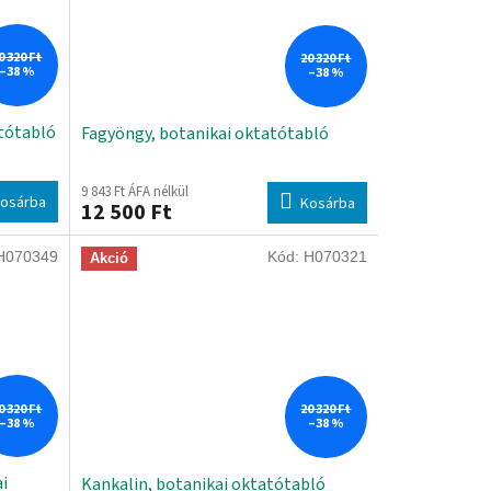
0 320 Ft
20 320 Ft
–38 %
–38 %
atótabló
Fagyöngy, botanikai oktatótabló
9 843 Ft ÁFA nélkül
osárba
Kosárba
12 500 Ft
H070349
Kód:
H070321
Akció
0 320 Ft
20 320 Ft
–38 %
–38 %
i
Kankalin, botanikai oktatótabló