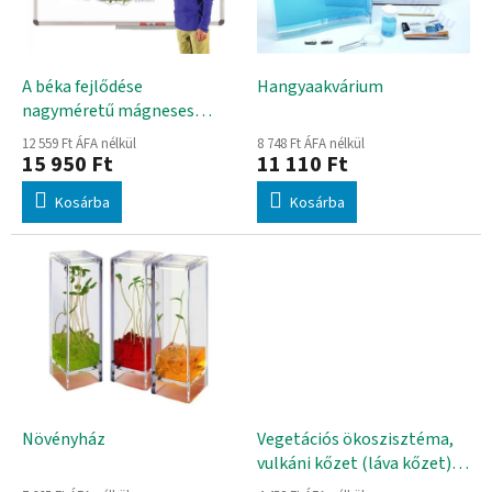
d
k
e
e
z
k
é
l
A béka fejlődése
Hangyaakvárium
s
i
nagyméretű mágneses
e
s
képekben
12 559 Ft ÁFA nélkül
8 748 Ft ÁFA nélkül
t
15 950 Ft
11 110 Ft
á
Kosárba
Kosárba
j
a
Növényház
Vegetációs ökoszisztéma,
vulkáni kőzet (láva kőzet)
magvakkal