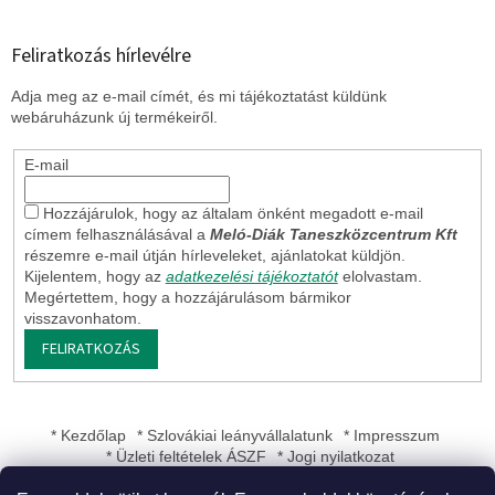
e
i
Feliratkozás hírlevélre
Adja meg az e-mail címét, és mi tájékoztatást küldünk
webáruházunk új termékeiről.
E-mail
Hozzájárulok, hogy az általam önként megadott e-mail
címem felhasználásával a
Meló-Diák Taneszközcentrum Kft
részemre e-mail útján hírleveleket, ajánlatokat küldjön.
Kijelentem, hogy az
adatkezelési tájékoztatót
elolvastam.
Megértettem, hogy a hozzájárulásom bármikor
visszavonhatom.
FELIRATKOZÁS
* Kezdőlap
* Szlovákiai leányvállalatunk
* Impresszum
* Üzleti feltételek ÁSZF
* Jogi nyilatkozat