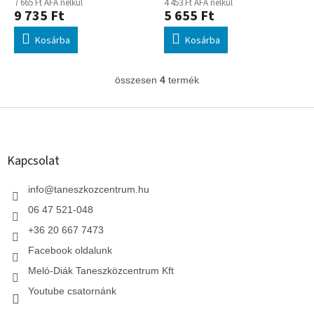
7 665 Ft ÁFA nélkül
4 453 Ft ÁFA nélkül
9 735 Ft
5 655 Ft
Kosárba
Kosárba
összesen
4
termék
L
i
s
L
t
á
a
b
i
l
Kapcsolat
r
é
á
c
info
@
taneszkozcentrum.hu
n
y
06 47 521-048
í
t
+36 20 667 7473
á
Facebook oldalunk
s
e
Meló-Diák Taneszközcentrum Kft
l
Youtube csatornánk
e
m