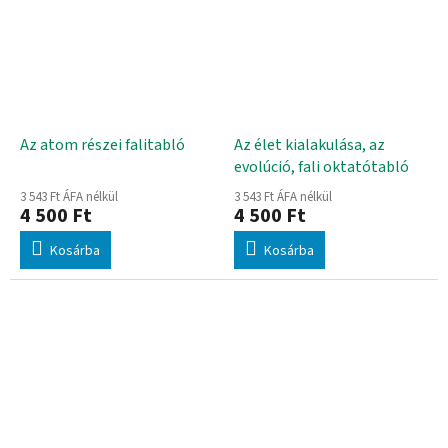
Az atom részei falitabló
Az élet kialakulása, az
evolúció, fali oktatótabló
3 543 Ft ÁFA nélkül
3 543 Ft ÁFA nélkül
4 500 Ft
4 500 Ft
Kosárba
Kosárba