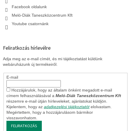
e
l
Facebook oldalunk
e
Meló-Diák Taneszközcentrum Kft
m
e
Youtube csatornánk
i
Feliratkozás hírlevélre
Adja meg az e-mail címét, és mi tájékoztatást küldünk
webáruházunk új termékeiről.
E-mail
Hozzájárulok, hogy az általam önként megadott e-mail
címem felhasználásával a
Meló-Diák Taneszközcentrum Kft
részemre e-mail útján hírleveleket, ajánlatokat küldjön.
Kijelentem, hogy az
adatkezelési tájékoztatót
elolvastam.
Megértettem, hogy a hozzájárulásom bármikor
visszavonhatom.
FELIRATKOZÁS