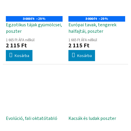
3 000 Ft
–29 %
3 000 Ft
–29 %
Egzotikus tájak gyümölcsei,
Európai tavak, tengerek
poszter
halfajtái, poszter
1 665 Ft ÁFA nélkül
1 665 Ft ÁFA nélkül
2 115 Ft
2 115 Ft
Kosárba
Kosárba
Evolúció, fali oktatótabló
Kacsák és ludak poszter