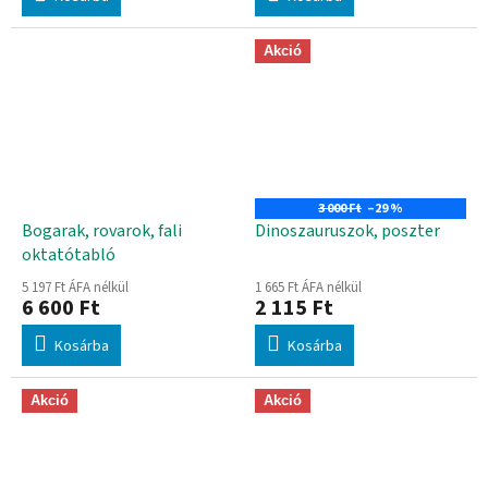
Akció
3 000 Ft
–29 %
Bogarak, rovarok, fali
Dinoszauruszok, poszter
oktatótabló
5 197 Ft ÁFA nélkül
1 665 Ft ÁFA nélkül
6 600 Ft
2 115 Ft
Kosárba
Kosárba
Akció
Akció