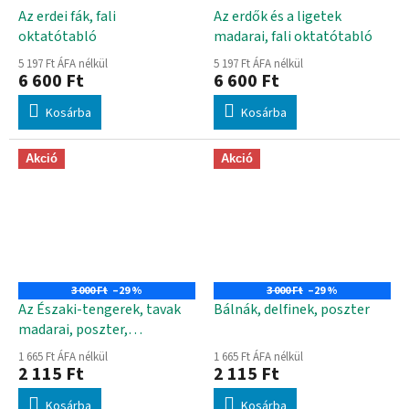
Az erdei fák, fali
Az erdők és a ligetek
oktatótabló
madarai, fali oktatótabló
5 197 Ft ÁFA nélkül
5 197 Ft ÁFA nélkül
6 600 Ft
6 600 Ft
Kosárba
Kosárba
Akció
Akció
3 000 Ft
–29 %
3 000 Ft
–29 %
Az Északi-tengerek, tavak
Bálnák, delfinek, poszter
madarai, poszter,
oktatótabló
1 665 Ft ÁFA nélkül
1 665 Ft ÁFA nélkül
2 115 Ft
2 115 Ft
Kosárba
Kosárba