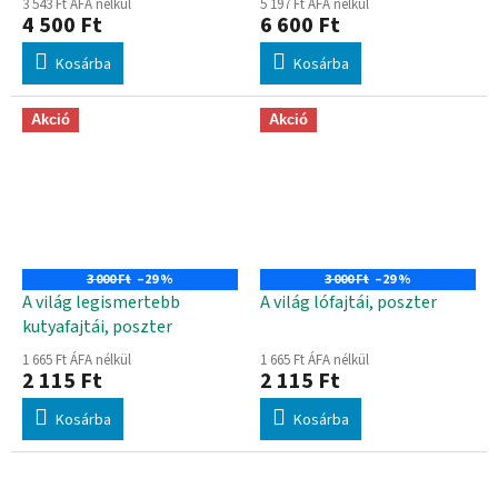
3 543 Ft ÁFA nélkül
5 197 Ft ÁFA nélkül
4 500 Ft
6 600 Ft
Kosárba
Kosárba
Akció
Akció
3 000 Ft
–29 %
3 000 Ft
–29 %
A világ legismertebb
A világ lófajtái, poszter
kutyafajtái, poszter
1 665 Ft ÁFA nélkül
1 665 Ft ÁFA nélkül
2 115 Ft
2 115 Ft
Kosárba
Kosárba