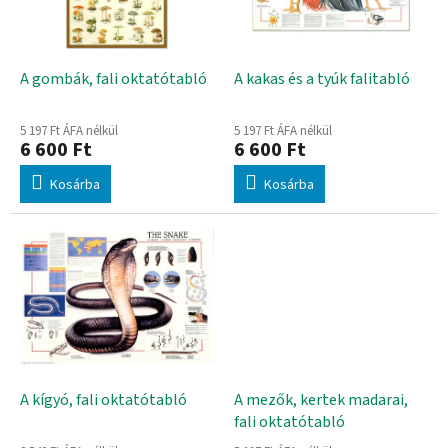
d
k
e
e
z
k
é
l
A gombák, fali oktatótabló
A kakas és a tyúk falitabló
s
i
e
s
5 197 Ft ÁFA nélkül
5 197 Ft ÁFA nélkül
t
6 600 Ft
6 600 Ft
á
Kosárba
Kosárba
j
a
A kígyó, fali oktatótabló
A mezők, kertek madarai,
fali oktatótabló