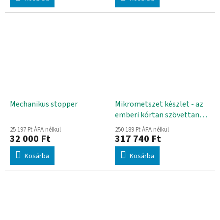
Mechanikus stopper
Mikrometszet készlet - az
emberi kórtan szövettana,
első rész
25 197 Ft ÁFA nélkül
250 189 Ft ÁFA nélkül
32 000 Ft
317 740 Ft
Kosárba
Kosárba