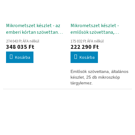
Mikrometszet készlet - az
Mikrometszet készlet -
emberi kórtan szövettana,
emlősök szövettana,
második rész
alapkészlet, angol nyelven
274 043 Ft ÁFA nélkül
175 032 Ft ÁFA nélkül
348 035 Ft
222 290 Ft
Kosárba
Kosárba
Emlősök szövettana, általános
készlet, 25 db mikroszkóp
tárgylemez.