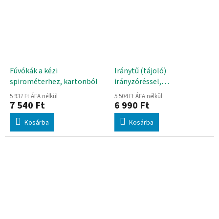
Fúvókák a kézi
Iránytű (tájoló)
spirométerhez, kartonból
irányzóréssel,
léptékskálával és
5 937 Ft ÁFA nélkül
5 504 Ft ÁFA nélkül
vízmértékkel
7 540 Ft
6 990 Ft
Kosárba
Kosárba