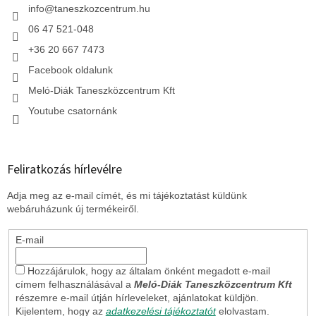
í
c
info
@
taneszkozcentrum.hu
t
á
06 47 521-048
s
+36 20 667 7473
e
l
Facebook oldalunk
e
Meló-Diák Taneszközcentrum Kft
m
e
Youtube csatornánk
i
Feliratkozás hírlevélre
Adja meg az e-mail címét, és mi tájékoztatást küldünk
webáruházunk új termékeiről.
E-mail
Hozzájárulok, hogy az általam önként megadott e-mail
címem felhasználásával a
Meló-Diák Taneszközcentrum Kft
részemre e-mail útján hírleveleket, ajánlatokat küldjön.
Kijelentem, hogy az
adatkezelési tájékoztatót
elolvastam.