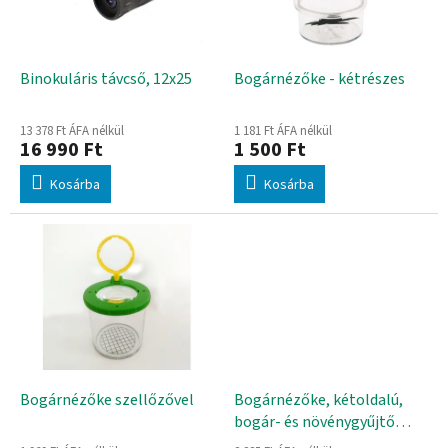
d
k
e
e
z
k
é
l
Binokuláris távcső, 12x25
Bogárnézőke - kétrészes
s
i
e
s
13 378 Ft ÁFA nélkül
1 181 Ft ÁFA nélkül
t
16 990 Ft
1 500 Ft
á
Kosárba
Kosárba
j
a
Bogárnézőke szellőzővel
Bogárnézőke, kétoldalú,
bogár- és növénygyűjtő
üveg