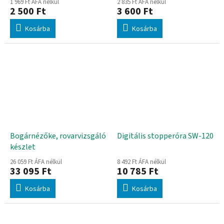
1 969 Ft ÁFA nélkül
2 835 Ft ÁFA nélkül
2 500 Ft
3 600 Ft
Kosárba
Kosárba
Bogárnézőke, rovarvizsgáló
Digitális stopperóra SW-120
készlet
26 059 Ft ÁFA nélkül
8 492 Ft ÁFA nélkül
33 095 Ft
10 785 Ft
Kosárba
Kosárba