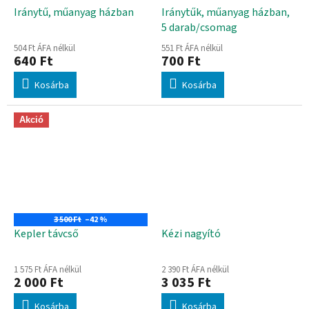
Iránytű, műanyag házban
Iránytűk, műanyag házban,
5 darab/csomag
504 Ft ÁFA nélkül
551 Ft ÁFA nélkül
640 Ft
700 Ft
Kosárba
Kosárba
Akció
3 500 Ft
–42 %
Kepler távcső
Kézi nagyító
1 575 Ft ÁFA nélkül
2 390 Ft ÁFA nélkül
2 000 Ft
3 035 Ft
Kosárba
Kosárba