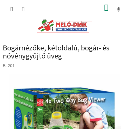
Ugrás
KOSÁR
a
fő
tartalomhoz
Bogárnézőke, kétoldalú, bogár- és
növénygyűjtő üveg
BL201