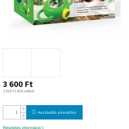
3 600 Ft
2 835 Ft ÁFA nélkül
Egységár:
Hozzáadás a kosárhoz
Részletes információ