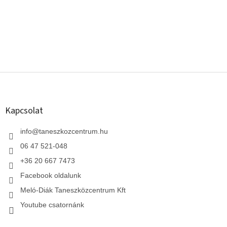
L
á
b
l
Kapcsolat
é
c
info
@
taneszkozcentrum.hu
06 47 521-048
+36 20 667 7473
Facebook oldalunk
Meló-Diák Taneszközcentrum Kft
Youtube csatornánk