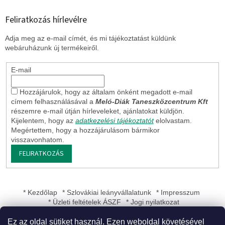
Feliratkozás hírlevélre
Adja meg az e-mail címét, és mi tájékoztatást küldünk
webáruházunk új termékeiről.
E-mail
Hozzájárulok, hogy az általam önként megadott e-mail
címem felhasználásával a
Meló-Diák Taneszközcentrum Kft
részemre e-mail útján hírleveleket, ajánlatokat küldjön.
Kijelentem, hogy az
adatkezelési tájékoztatót
elolvastam.
Megértettem, hogy a hozzájárulásom bármikor
visszavonhatom.
FELIRATKOZÁS
* Kezdőlap
* Szlovákiai leányvállalatunk
* Impresszum
* Üzleti feltételek ÁSZF
* Jogi nyilatkozat
Ez az oldal sütiket használ. Ezen weboldal követésével