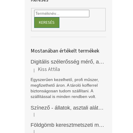
KERESÉS
Mostanában értékelt termékek
Digitális szélerősség mérő, anemométer, EM2250
Kiss Attila
|
A termék értékelése 5-ből 5 csillag.
Egyszerűen kezelhető, profi műszer,
megfizethető áron. A tároló kofferrel
biztonságosan tudom szállítani. A
szállítással is minden rendben volt.
Színező - állatok, asztali alátét, Funny Mat
|
A termék értékelése 5-ből 5 csillag.
Földgömb keresztmetszeti modell
|