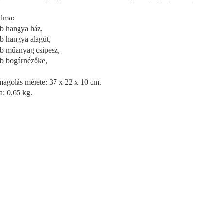
alma:
db hangya ház,
db hangya alagút,
db műanyag csipesz,
db bogárnézőke,
agolás mérete: 37 x 22 x 10 cm.
a: 0,65 kg.