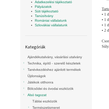
Adatkezelési tájékoztató
Pályázatok
Tart
Süti tájékoztató
• 1 
Tanúsítvány
• 1 
Romániai vállalatunk
• 1 
Szlovákiai vállalatunk
• 2 
Csom
Kategóriák
Kategóriák
Súly
átugrása
Ajándékutalvány, vásárlási utalvány
Technika, építő - szerelő készletek
Tanévkezdéshez ajánlott termékek
Újdonságok
Játékok otthonra
Bölcsődei és óvodai eszközök
Alsó tagozat
Táblai eszközök
Természetismeret