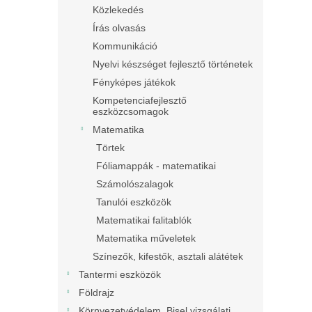
Közlekedés
Írás olvasás
Kommunikáció
Nyelvi készséget fejlesztő történetek
Fényképes játékok
Kompetenciafejlesztő
eszközcsomagok
Matematika
Törtek
Fóliamappák - matematikai
Számolószalagok
Tanulói eszközök
Matematikai falitablók
Matematika műveletek
Színezők, kifestők, asztali alátétek
Tantermi eszközök
Földrajz
Környezetvédelem, Bisel vizsgálati