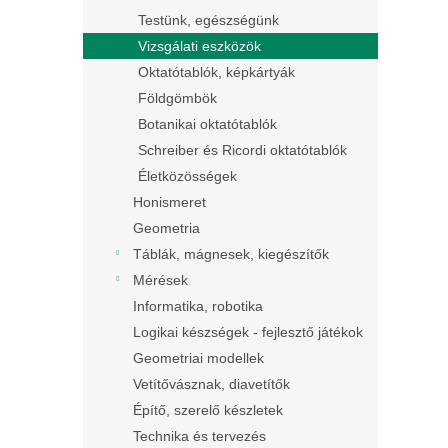
Testünk, egészségünk
Vizsgálati eszközök
Oktatótablók, képkártyák
Földgömbök
Botanikai oktatótablók
Schreiber és Ricordi oktatótablók
Életközösségek
Honismeret
Geometria
Táblák, mágnesek, kiegészítők
Mérések
Informatika, robotika
Logikai készségek - fejlesztő játékok
Geometriai modellek
Vetítővásznak, diavetítők
Építő, szerelő készletek
Technika és tervezés