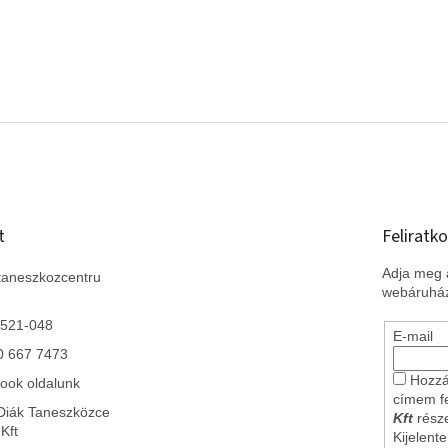
t
Feliratko
Adja meg a
taneszkozcentru
webáruház
 521-048
E-mail
0 667 7473
Hozzá
ook oldalunk
címem f
Diák Taneszközce
Kft
része
Kft
Kijelent