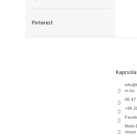
A termék értékelése 5-ből 5 csillag.
Pinterest
L
á
b
l
é
Kapcsola
c
info
@
m.hu
06 47
+36 2
Faceb
Meló-
ntrum 