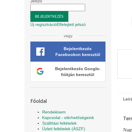
l
Jelszó
BEJELENTKEZÉS
Új regisztráció
Elfelejtett jelszó
vagy
Bejelentkezés
Facebookon keresztül
Bejelentkezés Google-
fiókján keresztül
Leír
Főoldal
Rendelésem
Ter
Kapcsolat - elérhetőségeink
Szállítási feltételek
Üzleti feltételek (ÁSZF)
Nagy