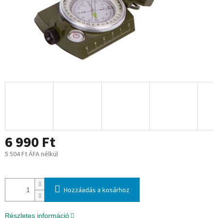
6 990 Ft
5 504 Ft ÁFA nélkül
Egységár:
Hozzáadás a kosárhoz
Részletes információ