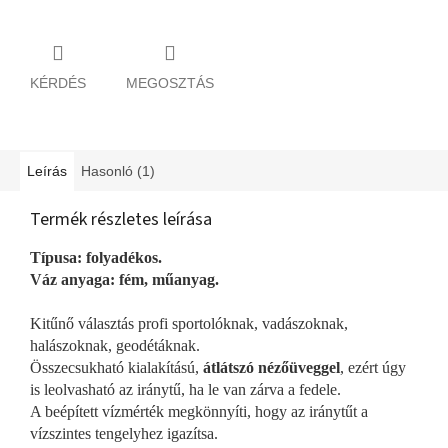
KÉRDÉS
MEGOSZTÁS
Leírás
Hasonló (1)
Termék részletes leírása
Típusa: folyadékos.
Váz anyaga: fém, műanyag.
Kitűnő választás profi sportolóknak, vadászoknak,
halászoknak, geodétáknak.
Összecsukható kialakítású,
átlátszó nézőüveggel
, ezért úgy
is leolvasható az iránytű, ha le van zárva a fedele.
A beépített vízmérték megkönnyíti, hogy az iránytűt a
vízszintes tengelyhez igazítsa.