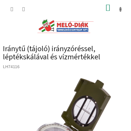
Ugrás
KOSÁR
a
fő
tartalomhoz
Iránytű (tájoló) irányzóréssel,
léptékskálával és vízmértékkel
LH74116