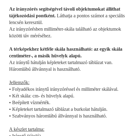
Az irányzórés segítségével távoli objektumokat állíthat
tájékozódási pontként.
Láthatja a pontos számot a speciális
lencsén keresztül.
Az irányzórésben milliméter-skála található az objektumok
közötti táv méréséhez.
A térképekhez kétféle skála használható: az egyik skála
centiméter-, a másik hüvelyk alapú.
Az iránytű hátulján képleteket tartalmazó táblázat van.
Háromlábú állvánnyal is használható.
Jellemzők:
• Folyadékos iránytű irányzóréssel és milliméter skálával.
• Két skála: cm- és hüvelyk alapú.
• Beépített vízmérték.
• Képleteket tartalmazó táblázat a burkolat hátulján.
• Szabványos háromlábú állvánnyal is használható.
A készlet tartalma:
• Iránytű (tájoló).