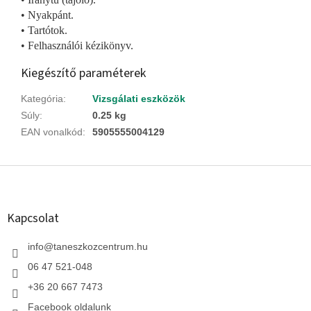
• Nyakpánt.
• Tartótok.
• Felhasználói kézikönyv.
Kiegészítő paraméterek
Kategória
:
Vizsgálati eszközök
Súly
:
0.25 kg
EAN vonalkód
:
5905555004129
L
á
b
l
Kapcsolat
é
c
info
@
taneszkozcentrum.hu
06 47 521-048
+36 20 667 7473
Facebook oldalunk