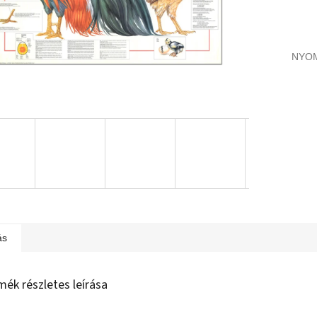
NYO
ás
mék részletes leírása