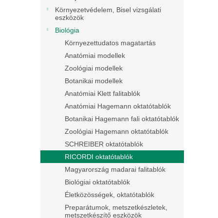
Környezetvédelem, Bisel vizsgálati
eszközök
Biológia
Környezettudatos magatartás
Anatómiai modellek
Zoológiai modellek
Botanikai modellek
Anatómiai Klett falitablók
Anatómiai Hagemann oktatótablók
Botanikai Hagemann fali oktatótablók
Zoológiai Hagemann oktatótablók
SCHREIBER oktatótablók
RICORDI oktatótablók
Magyarország madarai falitablók
Biológiai oktatótablók
Életközösségek, oktatótablók
Preparátumok, metszetkészletek,
metszetkészítő eszközök