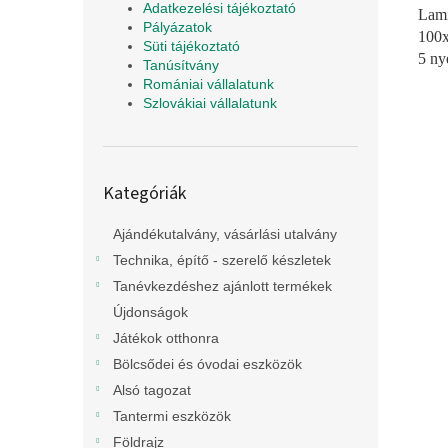
Adatkezelési tájékoztató
Lami
Pályázatok
100x
Süti tájékoztató
5 ny
Tanúsítvány
Romániai vállalatunk
Szlovákiai vállalatunk
Kategóriák
Kategóriák
átugrása
Ajándékutalvány, vásárlási utalvány
Technika, építő - szerelő készletek
Tanévkezdéshez ajánlott termékek
Újdonságok
Játékok otthonra
Bölcsődei és óvodai eszközök
Alsó tagozat
Tantermi eszközök
Földrajz