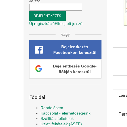
l
Jelszó
BEJELENTKEZÉS
Új regisztráció
Elfelejtett jelszó
vagy
Bejelentkezés
Facebookon keresztül
Bejelentkezés Google-
fiókján keresztül
Leír
Főoldal
Rendelésem
Ter
Kapcsolat - elérhetőségeink
Szállítási feltételek
Üzleti feltételek (ÁSZF)