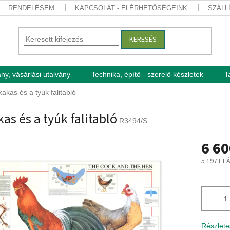
RENDELÉSEM
KAPCSOLAT - ELÉRHETŐSÉGEINK
SZÁLL
KERESÉS
ny, vásárlási utalvány
Technika, építő - szerelő készletek
T
kakas és a tyúk falitabló
kas és a tyúk falitabló
R3494/S
6 60
5 197 Ft 
Egységár
Részlete