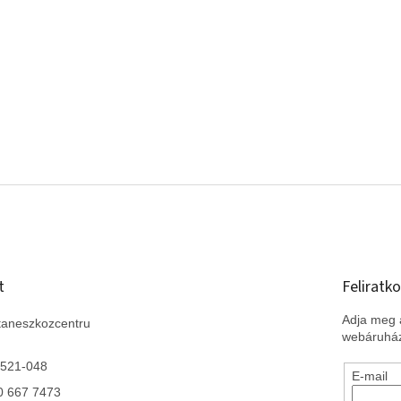
t
Feliratko
Adja meg a
taneszkozcentru
webáruház
 521-048
E-mail
0 667 7473