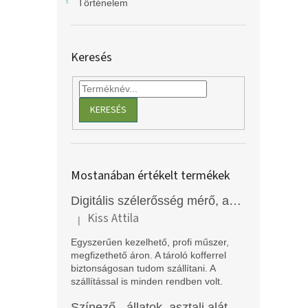
Történelem
Keresés
KERESÉS
Mostanában értékelt termékek
Digitális szélerősség mérő, anemométer, EM2250
Kiss Attila
|
A termék értékelése 5-ből 5 csillag.
Egyszerűen kezelhető, profi műszer,
megfizethető áron. A tároló kofferrel
biztonságosan tudom szállítani. A
szállítással is minden rendben volt.
Színező - állatok, asztali alátét, Funny Mat