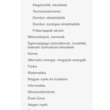
Kiegészítők, készletek
Természetismeret
Dombor oktatótablók
Dombor zoológiai oktatótablók
Fóliamappák akciós
Mikroszkópok, kamerák
Egészségügyi szimulátorok, modellek,
baleseti szimulációs készletek
Kémia
Alternatív energia, megújuló energiák
Fizika
Matematika
Magyar nyelv és irodalom
Informatika
Művészettörténet
Ének-Zene
Idegen nyelv