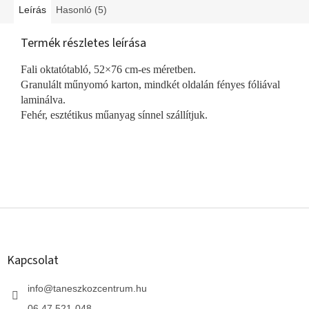
Leírás
Hasonló (5)
Termék részletes leírása
Fali oktatótabló, 52×76 cm-es méretben.
Granulált műnyomó karton, mindkét oldalán fényes fóliával
laminálva.
Fehér, esztétikus műanyag sínnel szállítjuk.
L
á
b
l
Kapcsolat
é
c
info
@
taneszkozcentrum.hu
06 47 521-048