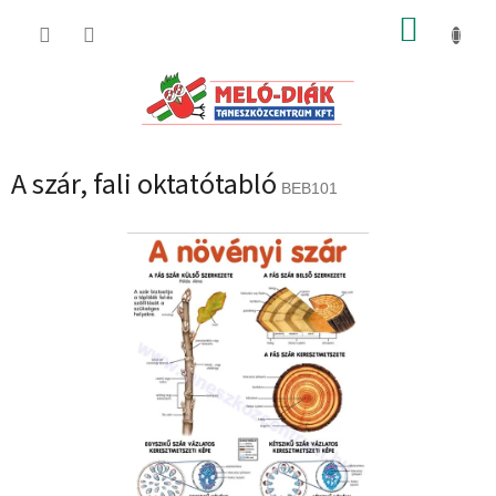
Ugrás
KOSÁR
a
fő
tartalomhoz
A szár, fali oktatótabló
BEB101