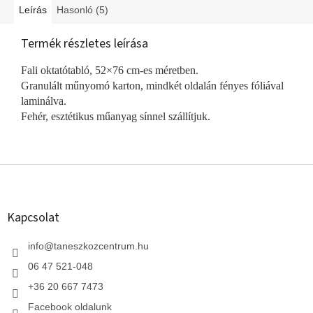
Leírás
Hasonló (5)
Termék részletes leírása
Fali oktatótabló, 52×76 cm-es méretben.
Granulált műnyomó karton, mindkét oldalán fényes fóliával
laminálva.
Fehér, esztétikus műanyag sínnel szállítjuk.
L
á
b
l
Kapcsolat
é
c
info
@
taneszkozcentrum.hu
06 47 521-048
+36 20 667 7473
Facebook oldalunk