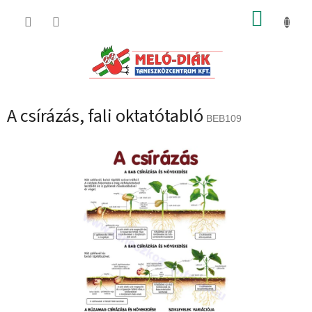
Ugrás
KOSÁR
a
fő
tartalomhoz
A csírázás, fali oktatótabló
BEB109