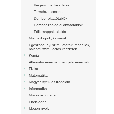
Kiegészítők, készletek
Természetismeret
Dombor oktatótablók
Dombor zoológiai oktatótablók
Fóliamappák akciós
Mikroszkópok, kamerák
Egészségügyi szimulátorok, modellek,
baleseti szimulációs készletek
Kémia
Alternatív energia, megújuló energiák
Fizika
Matematika
Magyar nyelv és irodalom
Informatika
Művészettörténet
Ének-Zene
Idegen nyelv