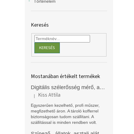
Történelem
Keresés
KERESÉS
Mostanában értékelt termékek
Digitális szélerősség mérő, anemométer, EM2250
Kiss Attila
|
A termék értékelése 5-ből 5 csillag.
Egyszerűen kezelhető, profi műszer,
megfizethető áron. A tároló kofferrel
biztonságosan tudom szállítani. A
szállítással is minden rendben volt.
Színező - állatok, asztali alátét, Funny Mat