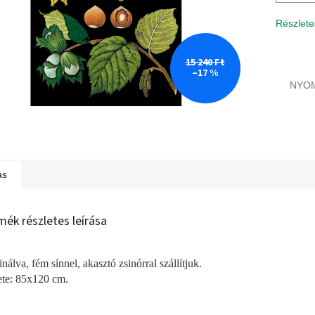
Részlete
15 240 Ft
–17 %
NYO
ás
mék részletes leírása
nálva, fém sínnel, akasztó zsinórral szállítjuk.
te: 85x120 cm.