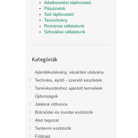
Adatkezelési tájékoztató
Pályázatok
Süti tájékoztató
Tanúsítvány
Romániai vállalatunk
Szlovákiai vállalatunk
Kategóriák
Kategóriák
átugrása
Ajándékutalvány, vásárlási utalvány
Technika, építő - szerelő készletek
Tanévkezdéshez ajánlott termékek
Újdonságok
Játékok otthonra
Bölcsődei és óvodai eszközök
Alsó tagozat
Tantermi eszközök
Földrajz