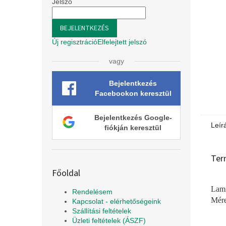
l
Jelszó
BEJELENTKEZÉS
Új regisztráció
Elfelejtett jelszó
vagy
Bejelentkezés
Facebookon keresztül
Bejelentkezés Google-
Leír
fiókján keresztül
Ter
Főoldal
Lami
Rendelésem
Mére
Kapcsolat - elérhetőségeink
Szállítási feltételek
Üzleti feltételek (ÁSZF)