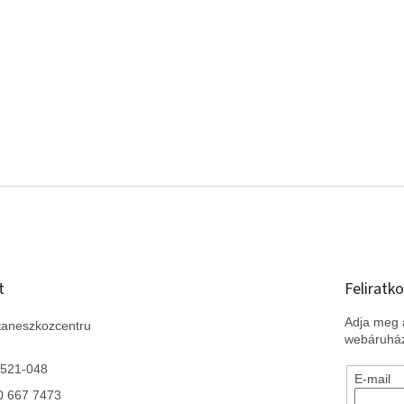
t
Feliratko
Adja meg a
taneszkozcentru
webáruház
 521-048
E-mail
0 667 7473