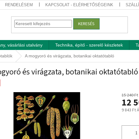
RENDELÉSEM
KAPCSOLAT - ELÉRHETŐSÉGEINK
SZÁLL
KERESÉS
ny, vásárlási utalvány
Technika, építő - szerelő készletek
T
ótablók
A mogyoró és virágzata, botanikai oktatótabló
gyoró és virágzata, botanikai oktatótabló
15 240 Ft
12 5
9 843 Ft 
Egységár