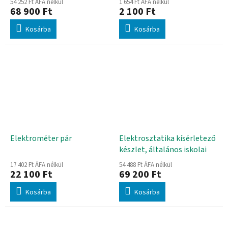
54 252 Ft ÁFA nélkül
1 654 Ft ÁFA nélkül
68 900 Ft
2 100 Ft
Kosárba
Kosárba
Elektrométer pár
Elektrosztatika kísérletező
készlet, általános iskolai
17 402 Ft ÁFA nélkül
54 488 Ft ÁFA nélkül
22 100 Ft
69 200 Ft
Kosárba
Kosárba