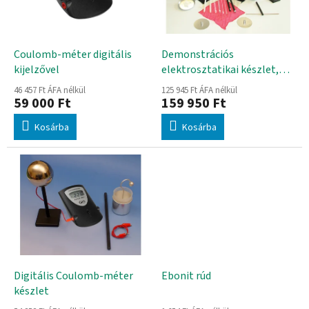
d
k
e
e
z
k
é
l
Coulomb-méter digitális
Demonstrációs
s
i
kijelzővel
elektrosztatikai készlet,
e
s
elektrosztatikus
46 457 Ft ÁFA nélkül
125 945 Ft ÁFA nélkül
t
töltésjelzővel
59 000 Ft
159 950 Ft
á
Kosárba
Kosárba
j
a
Digitális Coulomb-méter
Ebonit rúd
készlet