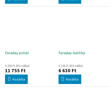
Faraday pohár
Faraday-kalitka
9 256 Ft ÁFA nélkül
5 220 Ft ÁFA nélkül
11 755 Ft
6 630 Ft
Kosárba
Kosárba