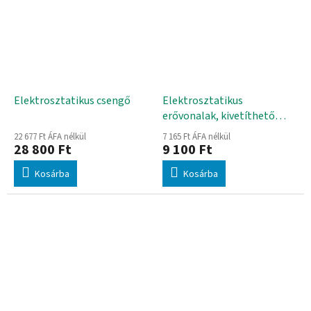
Elektrosztatikus csengő
Elektrosztatikus
erővonalak, kivetíthető
készlet
22 677 Ft ÁFA nélkül
7 165 Ft ÁFA nélkül
28 800 Ft
9 100 Ft
Kosárba
Kosárba