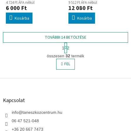
4 724 Ft ÁFA nélkül
9 512 Ft ÁFA nélkül
6 000 Ft
12 080 Ft
Kosárba
Kosárba
TOVÁBBI 14 BETÖLTÉSE
L
1
2
a
L
p
összesen
32
termék
i
o
s
FEL
z
t
á
s
a
L
i
r
á
á
b
n
l
Kapcsolat
y
é
í
c
info
@
taneszkozcentrum.hu
t
á
06 47 521-048
s
+36 20 667 7473