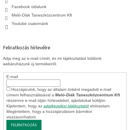
e
l
Facebook oldalunk
e
Meló-Diák Taneszközcentrum Kft
m
e
Youtube csatornánk
i
Feliratkozás hírlevélre
Adja meg az e-mail címét, és mi tájékoztatást küldünk
webáruházunk új termékeiről.
E-mail
Hozzájárulok, hogy az általam önként megadott e-mail
címem felhasználásával a
Meló-Diák Taneszközcentrum Kft
részemre e-mail útján hírleveleket, ajánlatokat küldjön.
Kijelentem, hogy az
adatkezelési tájékoztatót
elolvastam.
Megértettem, hogy a hozzájárulásom bármikor
visszavonhatom.
FELIRATKOZÁS