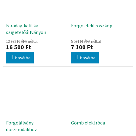
Faraday-kalitka
Forgó elektroszkóp
szigetelőállványon
12 992 Ft ÁFA nélkül
5 591 Ft ÁFA nélkül
16 500 Ft
7 100 Ft
Kosárba
Kosárba
Forgóállvány
Gömb elektróda
dörzsrudakhoz