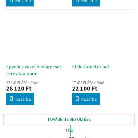
Kosárba
Kosárba
Egyenes vezető mágneses
Elektrométer pár
tere alaplapon
22 142 Ft ÁFA nélkül
17 402 Ft ÁFA nélkül
28 120 Ft
22 100 Ft
Kosárba
Kosárba
TOVÁBBI 18 BETÖLTÉSE
L
1
4
a
L
p