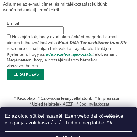
Adja meg az e-mail címét, és mi tájékoztatást küldünk
webáruházunk új termékeiről.
E-mail
Hozzájárulok, hogy az általam önként megadott e-mail
címem felhasználásával a
Meló-Diák Taneszközcentrum Kft
részemre e-mail útján hírleveleket, ajánlatokat küldjön.
Kijelentem, hogy az
adatkezelési tájékoztatót
elolvastam.
Megértettem, hogy a hozzájárulásom bármikor
visszavonhatom.
FELIRATKOZÁS
* Kezdőlap
* Szlovákiai leányvállalatunk
* Impresszum
* Üzleti feltételek ÁSZF
* Jogi nyilatkozat
Ez az oldal sütiket használ. Ezen weboldal követésével
elfogadja azok használatát. Tudjon meg többet *
itt
.
Shoptet készítette