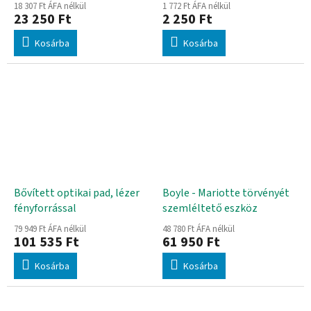
18 307 Ft ÁFA nélkül
1 772 Ft ÁFA nélkül
23 250 Ft
2 250 Ft
Kosárba
Kosárba
Bővített optikai pad, lézer
Boyle - Mariotte törvényét
fényforrással
szemléltető eszköz
79 949 Ft ÁFA nélkül
48 780 Ft ÁFA nélkül
101 535 Ft
61 950 Ft
Kosárba
Kosárba