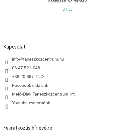
összesen
57
termék
i
o
s
FEL
z
t
á
s
a
L
i
r
á
á
b
n
l
Kapcsolat
y
é
í
c
info
@
taneszkozcentrum.hu
t
á
06 47 521-048
s
+36 20 667 7473
e
l
Facebook oldalunk
e
Meló-Diák Taneszközcentrum Kft
m
e
Youtube csatornánk
i
Feliratkozás hírlevélre