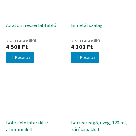
Az atom részei falitabló
Bimetál szalag
3 543 Ft ÁFA nélkül
3 228 Ft ÁFA nélkül
4 500 Ft
4 100 Ft
Kosárba
Kosárba
Bohr-féle interaktív
Borszeszégő, üveg, 120 ml,
atommodell
zárókupakkal