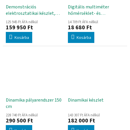
Demonstrációs
Digitális multiméter
elektrosztatikai készlet,
hőmérséklet- és
elektrosztatikus
frekvenciamérő funkcióval
125 945 Ft ÁFA nélkül
14 709 Ft ÁFA nélkül
töltésjelzővel
159 950 Ft
18 680 Ft
Kosárba
Kosárba
Dinamika pályarendszer 150
Dinamikai készlet
cm
228 740 Ft ÁFA nélkül
143 307 Ft ÁFA nélkül
290 500 Ft
182 000 Ft