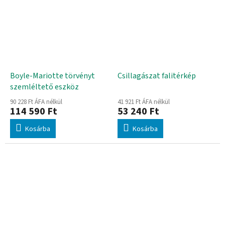
Boyle-Mariotte törvényt
Csillagászat falitérkép
szemléltető eszköz
90 228 Ft ÁFA nélkül
41 921 Ft ÁFA nélkül
114 590 Ft
53 240 Ft
Kosárba
Kosárba