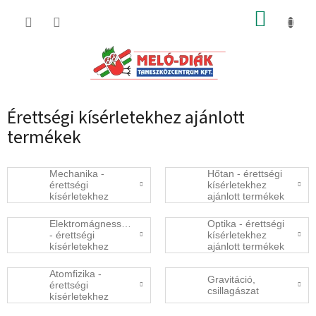
Ugrás
KOSÁR
a
fő
tartalomhoz
Érettségi kísérletekhez ajánlott
termékek
Mechanika -
Hőtan - érettségi
érettségi
kísérletekhez
kísérletekhez
ajánlott termékek
ajánlott termékek
Elektromágnesség
Optika - érettségi
- érettségi
kísérletekhez
kísérletekhez
ajánlott termékek
ajánlott termékek
Atomfizika -
Gravitáció,
érettségi
csillagászat
kísérletekhez
ajánlott termékek