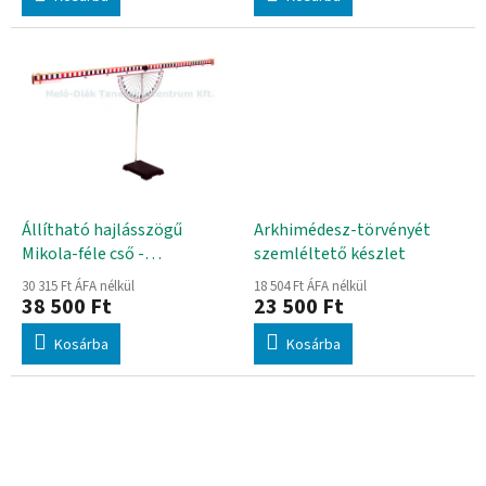
j
a
Állítható hajlásszögű
Arkhimédesz-törvényét
Mikola-féle cső -
szemléltető készlet
szögmérővel, állvánnyal
30 315 Ft ÁFA nélkül
18 504 Ft ÁFA nélkül
38 500 Ft
23 500 Ft
Kosárba
Kosárba