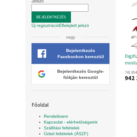
r
l
Jelszó
r
e
m
n
é
BEJELENTKEZÉS
d
k
Új regisztráció
Elfelejtett jelszó
e
e
z
k
vagy
é
l
s
i
Bejelentkezés
e
Digif
s
Facebookon keresztül
minil
t
á
Bejelentkezés Google-
741 854
j
942 
fiókján keresztül
a
Főoldal
Rendelésem
Kapcsolat - elérhetőségeink
Szállítási feltételek
Üzleti feltételek (ÁSZF)