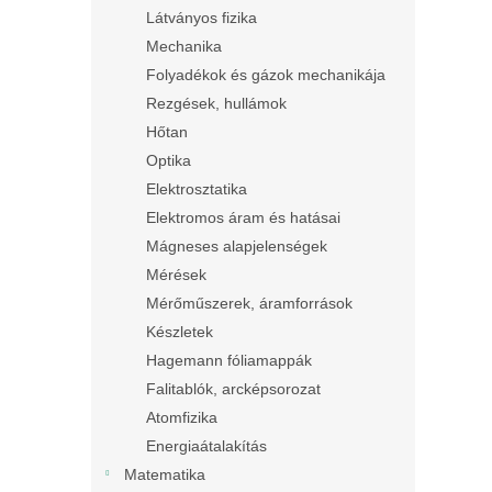
Látványos fizika
Mechanika
Folyadékok és gázok mechanikája
Rezgések, hullámok
Hőtan
Optika
Elektrosztatika
Elektromos áram és hatásai
Mágneses alapjelenségek
Mérések
Mérőműszerek, áramforrások
Készletek
Hagemann fóliamappák
Falitablók, arcképsorozat
Atomfizika
Energiaátalakítás
Matematika