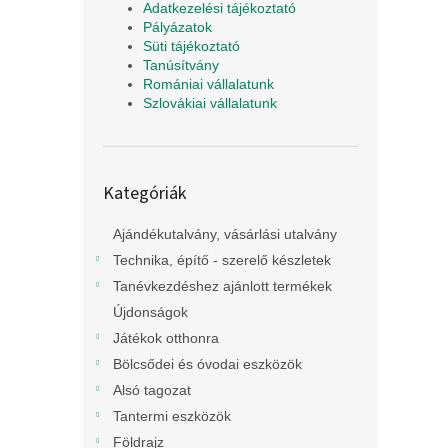
Adatkezelési tájékoztató
Pályázatok
Süti tájékoztató
Tanúsítvány
Romániai vállalatunk
Szlovákiai vállalatunk
Kategóriák
Kategóriák
átugrása
Ajándékutalvány, vásárlási utalvány
Technika, építő - szerelő készletek
Tanévkezdéshez ajánlott termékek
Újdonságok
Játékok otthonra
Bölcsődei és óvodai eszközök
Alsó tagozat
Tantermi eszközök
Földrajz