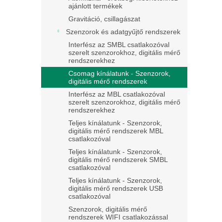
ajánlott termékek
Gravitáció, csillagászat
Szenzorok és adatgyűjtő rendszerek
Interfész az SMBL csatlakozóval
szerelt szenzorokhoz, digitális mérő
rendszerekhez
Csomag kínálatunk - Szenzorok,
digitális mérő rendszerek
Interfész az MBL csatlakozóval
szerelt szenzorokhoz, digitális mérő
rendszerekhez
Teljes kínálatunk - Szenzorok,
digitális mérő rendszerek MBL
csatlakozóval
Teljes kínálatunk - Szenzorok,
digitális mérő rendszerek SMBL
csatlakozóval
Teljes kínálatunk - Szenzorok,
digitális mérő rendszerek USB
csatlakozóval
Szenzorok, digitális mérő
rendszerek WIFI csatlakozással