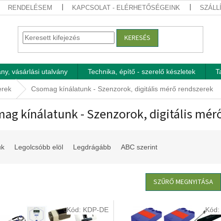
RENDELÉSEM
KAPCSOLAT - ELÉRHETŐSÉGEINK
SZÁLL
KERESÉS
ny, vásárlási utalvány
Technika, építő - szerelő készletek
T
erek
Csomag kínálatunk - Szenzorok, digitális mérő rendszerek
ag kínálatunk - Szenzorok, digitális mér
uk
Legolcsóbb elöl
Legdrágább
ABC szerint
SZŰRŐ MEGNYITÁSA
Kód:
KDP-DE
Kód