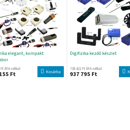
izika elegant, kompakt
Digifizika kezdő készlet
abor
 Ft ÁFA nélkül
738 421 Ft ÁFA nélkül
Kosárba
K
155 Ft
937 795 Ft
L
i
s
t
a
i
r
á