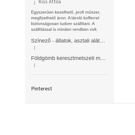
Kiss Attila
|
A termék értékelése 5-ből 5 csillag.
Egyszerűen kezelhető, profi műszer,
megfizethető áron. A tároló kofferrel
biztonságosan tudom szállítani. A
szállítással is minden rendben volt.
Színező - állatok, asztali alátét, Funny Mat
|
A termék értékelése 5-ből 5 csillag.
Földgömb keresztmetszeti modell
|
A termék értékelése 5-ből 5 csillag.
Pinterest
L
á
b
l
é