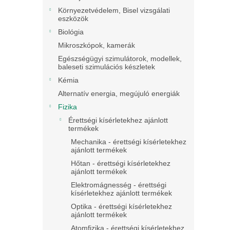
Környezetvédelem, Bisel vizsgálati
eszközök
Biológia
Mikroszkópok, kamerák
Egészségügyi szimulátorok, modellek,
baleseti szimulációs készletek
Kémia
Alternatív energia, megújuló energiák
Fizika
Érettségi kísérletekhez ajánlott
termékek
Mechanika - érettségi kísérletekhez
ajánlott termékek
Hőtan - érettségi kísérletekhez
ajánlott termékek
Elektromágnesség - érettségi
kísérletekhez ajánlott termékek
Optika - érettségi kísérletekhez
ajánlott termékek
Atomfizika - érettségi kísérletekhez