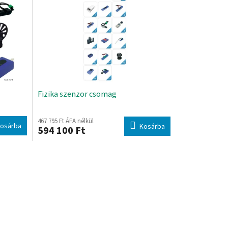
Fizika szenzor csomag
467 795 Ft ÁFA nélkül
osárba
Kosárba
594 100 Ft