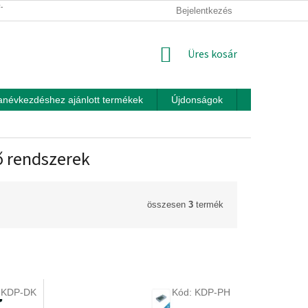
ÍTÁSI FELTÉTELEK
ÜZLETI FELTÉTELEK (ÁSZF)
Bejelentkezés
ADATKEZEL
KOSÁR
Üres kosár
anévkezdéshez ajánlott termékek
Újdonságok
Játékok otth
ő rendszerek
összesen
3
termék
:
KDP-DK
Kód:
KDP-PH