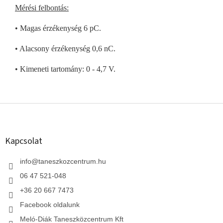
Mérési felbontás:
• Magas érzékenység 6 pC.
• Alacsony érzékenység 0,6 nC.
• Kimeneti tartomány: 0 - 4,7 V.
L
á
b
l
Kapcsolat
é
c
info
@
taneszkozcentrum.hu
06 47 521-048
+36 20 667 7473
Facebook oldalunk
Meló-Diák Taneszközcentrum Kft