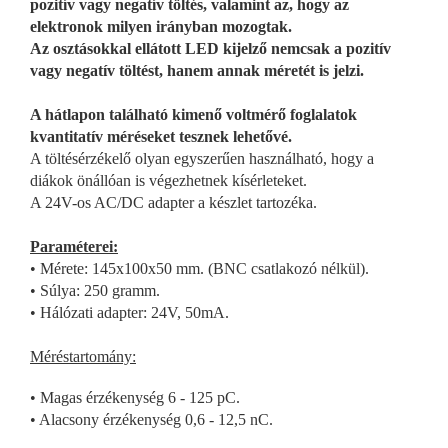
pozitív vagy negatív töltés, valamint az, hogy az
elektronok milyen irányban mozogtak.
Az osztásokkal ellátott LED kijelző nemcsak a pozitív
vagy negatív töltést, hanem annak méretét is jelzi.
A hátlapon található kimenő voltmérő foglalatok
kvantitatív méréseket tesznek lehetővé.
A töltésérzékelő olyan egyszerűen használható, hogy a
diákok önállóan is végezhetnek kísérleteket.
A 24V-os AC/DC adapter a készlet tartozéka.
Paraméterei:
• Mérete: 145x100x50 mm. (BNC csatlakozó nélkül).
• Súlya: 250 gramm.
• Hálózati adapter: 24V, 50mA.
Méréstartomány:
• Magas érzékenység 6 - 125 pC.
• Alacsony érzékenység 0,6 - 12,5 nC.