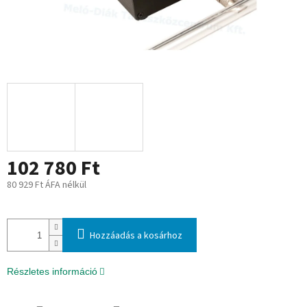
102 780 Ft
80 929 Ft ÁFA nélkül
Egységár:
Hozzáadás a kosárhoz
Részletes információ