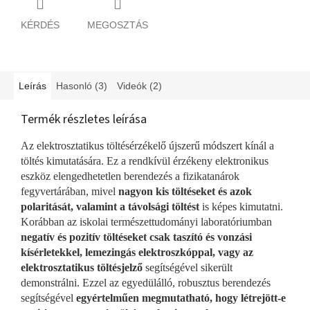
KÉRDÉS
MEGOSZTÁS
Leírás
Hasonló (3)
Videók (2)
Termék részletes leírása
Az elektrosztatikus töltésérzékelő újszerű módszert kínál a
töltés kimutatására. Ez a rendkívül érzékeny elektronikus
eszköz elengedhetetlen berendezés a fizikatanárok
fegyvertárában, mivel
nagyon kis töltéseket és azok
polaritását, valamint a távolsági töltést
is képes kimutatni.
Korábban az iskolai természettudományi laboratóriumban
negatív és pozitív töltéseket csak taszító és vonzási
kísérletekkel, lemezingás elektroszkóppal, vagy az
elektrosztatikus töltésjelző
segítségével sikerült
demonstrálni. Ezzel az egyedülálló, robusztus berendezés
segítségével
egyértelműen megmutatható, hogy létrejött-e