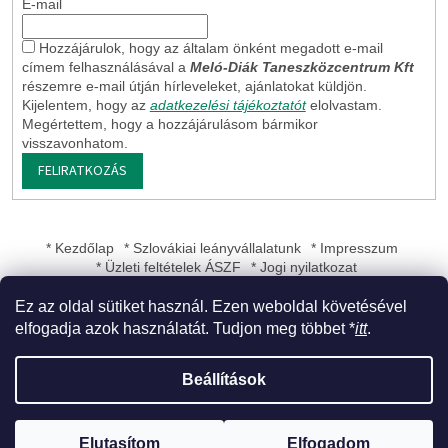
E-mail
Hozzájárulok, hogy az általam önként megadott e-mail
címem felhasználásával a
Meló-Diák Taneszközcentrum Kft
részemre e-mail útján hírleveleket, ajánlatokat küldjön.
Kijelentem, hogy az
adatkezelési tájékoztatót
elolvastam.
Megértettem, hogy a hozzájárulásom bármikor
visszavonhatom.
FELIRATKOZÁS
* Kezdőlap
* Szlovákiai leányvállalatunk
* Impresszum
* Üzleti feltételek ÁSZF
* Jogi nyilatkozat
Ez az oldal sütiket használ. Ezen weboldal követésével
elfogadja azok használatát. Tudjon meg többet *
itt
.
Shoptet készítette
Beállítások
Copyright 2026
Meló-Diák Taneszközcentrum Kft
. Minden jog
Elutasítom
Elfogadom
fenntartva.
Süti beállítások szerkesztése