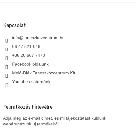
L
á
b
l
Kapcsolat
é
c
info
@
taneszkozcentrum.hu
06 47 521-048
+36 20 667 7473
Facebook oldalunk
Meló-Diák Taneszközcentrum Kft
Youtube csatornánk
Feliratkozás hírlevélre
Adja meg az e-mail címét, és mi tájékoztatást küldünk
webáruházunk új termékeiről.