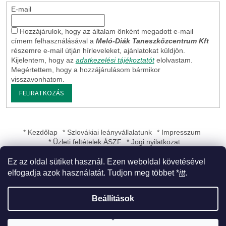
E-mail
Hozzájárulok, hogy az általam önként megadott e-mail
címem felhasználásával a
Meló-Diák Taneszközcentrum Kft
részemre e-mail útján hírleveleket, ajánlatokat küldjön.
Kijelentem, hogy az
adatkezelési tájékoztatót
elolvastam.
Megértettem, hogy a hozzájárulásom bármikor
visszavonhatom.
FELIRATKOZÁS
* Kezdőlap
* Szlovákiai leányvállalatunk
* Impresszum
* Üzleti feltételek ÁSZF
* Jogi nyilatkozat
Ez az oldal sütiket használ. Ezen weboldal követésével
elfogadja azok használatát. Tudjon meg többet *
itt
.
Shoptet készítette
Beállítások
Copyright 2026
Meló-Diák Taneszközcentrum Kft
. Minden jog