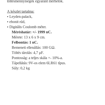
töltésmennyiségek egyaránt mérhetők.
A készlet tartalma:
• Leyden-palack,
• ebonit rúd,
• Digitális Coulomb méter.
Méréshatár: +/- 1999 nC.
Mérete: 13 x 6 x 9 cm.
Felbontás: 1 nC.
Bemeneti ellenállás: 100 GΩ.
Töltés tárolás: 4,7 µF.
Pontosság: a teljes skála +- 10%-a.
Tápellátás: 9V-os elem 6LR61 típus.
Súly: 0,2 kg