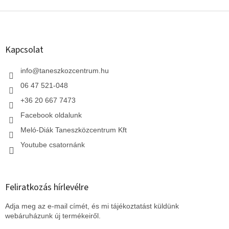
L
á
b
l
Kapcsolat
é
c
info
@
taneszkozcentrum.hu
06 47 521-048
+36 20 667 7473
Facebook oldalunk
Meló-Diák Taneszközcentrum Kft
Youtube csatornánk
Feliratkozás hírlevélre
Adja meg az e-mail címét, és mi tájékoztatást küldünk
webáruházunk új termékeiről.