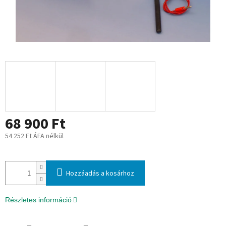
68 900 Ft
54 252 Ft ÁFA nélkül
Egységár:
Hozzáadás a kosárhoz
Részletes információ