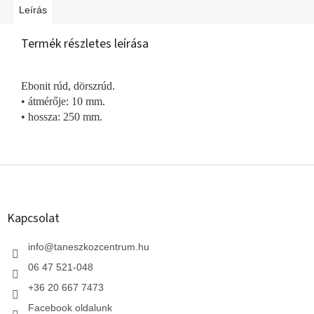
Leírás
Termék részletes leírása
Ebonit rúd, dörszrúd.
• átmérője: 10 mm.
• hossza: 250 mm.
L
á
b
l
Kapcsolat
é
c
info
@
taneszkozcentrum.hu
06 47 521-048
+36 20 667 7473
Facebook oldalunk