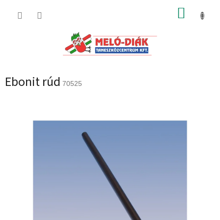
Ugrás
KOSÁR
a
fő
tartalomhoz
Ebonit rúd
70525