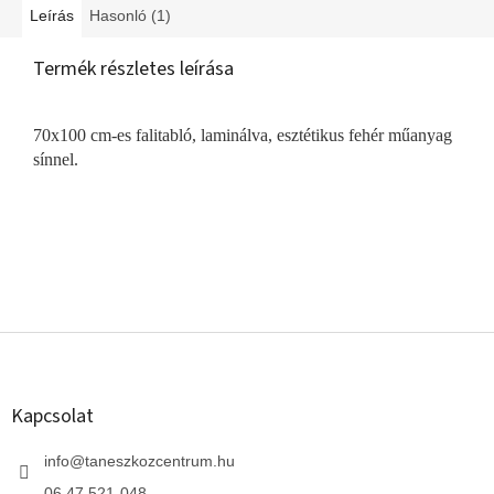
Leírás
Hasonló (1)
Termék részletes leírása
70x100 cm-es falitabló, laminálva, esztétikus fehér műanyag
sínnel.
L
á
b
l
Kapcsolat
é
c
info
@
taneszkozcentrum.hu
06 47 521-048