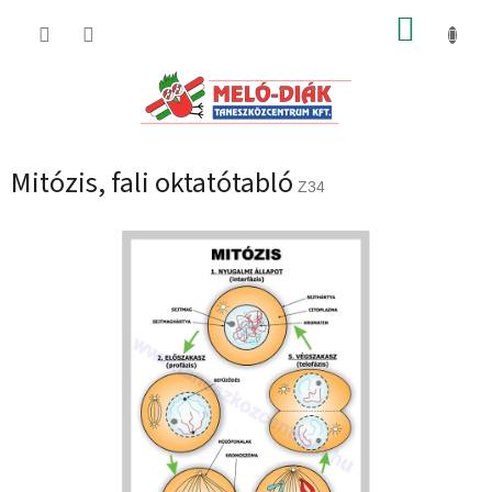
Ugrás
KOSÁR
a
fő
tartalomhoz
Mitózis, fali oktatótabló
Z34