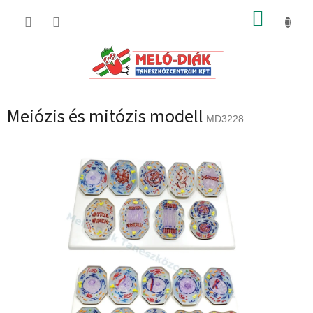
Ugrás
KOSÁR
a
fő
tartalomhoz
Meiózis és mitózis modell
MD3228