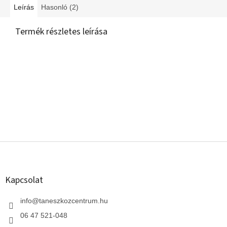
Leírás
Hasonló (2)
Termék részletes leírása
L
á
b
l
Kapcsolat
é
c
info
@
taneszkozcentrum.hu
06 47 521-048