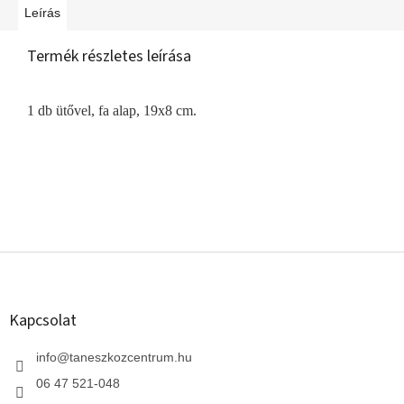
Leírás
Termék részletes leírása
1 db ütővel, fa alap, 19x8 cm.
L
á
b
l
Kapcsolat
é
c
info
@
taneszkozcentrum.hu
06 47 521-048