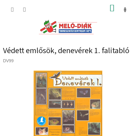
Ugrás
KOSÁR
a
fő
tartalomhoz
Védett emlősök, denevérek 1. falitabló
DV99