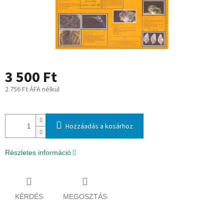
3 500 Ft
2 756 Ft ÁFA nélkül
Egységár:
Hozzáadás a kosárhoz
Részletes információ
KÉRDÉS
MEGOSZTÁS