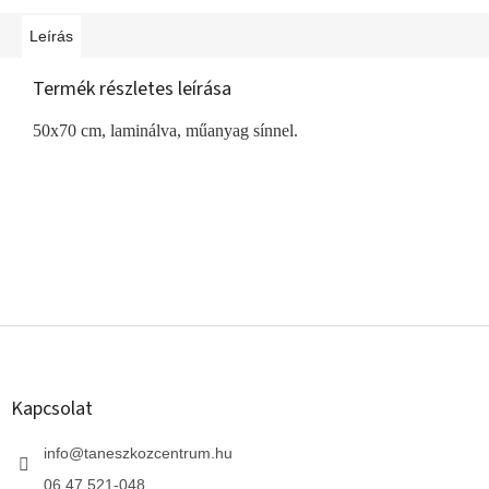
Leírás
Termék részletes leírása
50x70 cm, laminálva, műanyag sínnel.
L
á
b
l
Kapcsolat
é
c
info
@
taneszkozcentrum.hu
06 47 521-048