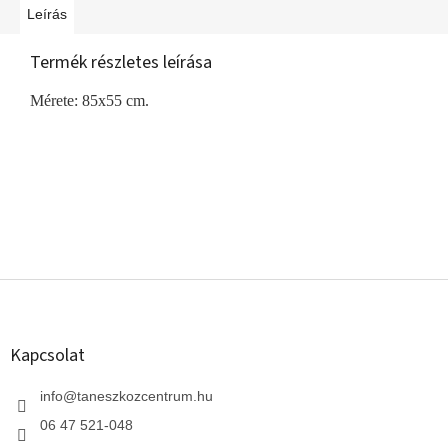
Leírás
Termék részletes leírása
Mérete: 85x55 cm.
L
á
b
l
Kapcsolat
é
c
info
@
taneszkozcentrum.hu
06 47 521-048