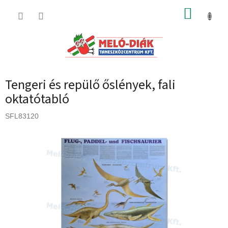
Ugrás
KOSÁR
a
fő
tartalomhoz
Tengeri és repülő őslények, fali
oktatótabló
SFL83120