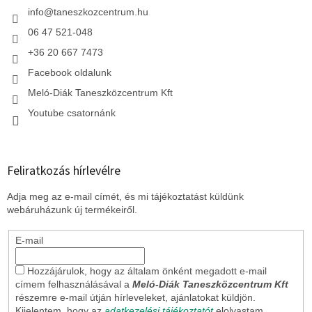
c
info
@
taneszkozcentrum.hu
06 47 521-048
+36 20 667 7473
Facebook oldalunk
Meló-Diák Taneszközcentrum Kft
Youtube csatornánk
Feliratkozás hírlevélre
Adja meg az e-mail címét, és mi tájékoztatást küldünk
webáruházunk új termékeiről.
E-mail
Hozzájárulok, hogy az általam önként megadott e-mail
címem felhasználásával a
Meló-Diák Taneszközcentrum Kft
részemre e-mail útján hírleveleket, ajánlatokat küldjön.
Kijelentem, hogy az
adatkezelési tájékoztatót
elolvastam.