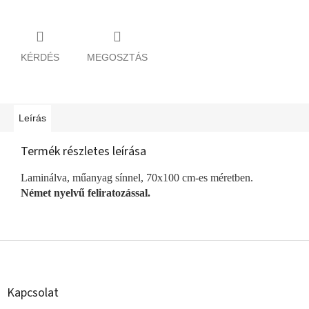
KÉRDÉS
MEGOSZTÁS
Leírás
Termék részletes leírása
Laminálva, műanyag sínnel, 70x100 cm-es méretben.
Német nyelvű feliratozással.
L
á
b
l
Kapcsolat
é