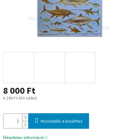
8 000 Ft
6 299 Ft ÁFA nélkül
Egységár:
Hozzáadás a kosárhoz
Részletes információ